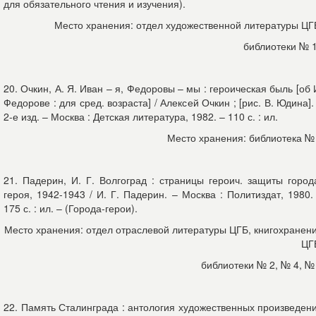
для обязательного чтения и изучения).
Место хранения: отдел художественной литературы ЦГ
библиотеки № 
20. Очкин, А. Я. Иван – я, Федоровы – мы : героическая быль [об 
Федорове : для сред. возраста] / Алексей Очкин ; [рис. В. Юдина].
2-е изд. – Москва : Детская литература, 1982. – 110 с. : ил.
Место хранения: библиотека №
21. Падерин, И. Г. Волгоград : страницы героич. защиты город
героя, 1942-1943 / И. Г. Падерин. – Москва : Политиздат, 1980.
175 с. : ил. – (Города-герои).
Место хранения: отдел отраслевой литературы ЦГБ, книгохранен
ЦГ
библиотеки № 2, № 4, №
22. Память Сталинграда : антология художественных произведен