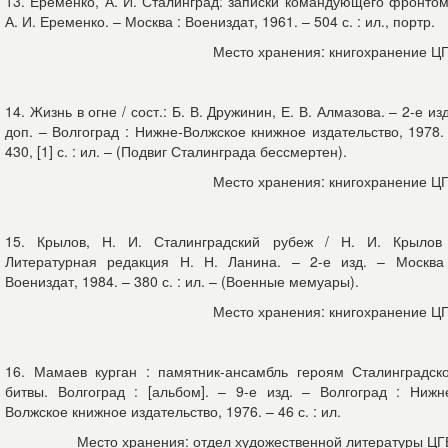
13. Еременко, А. И. Сталинград: записки командующего фронтом
А. И. Еременко. – Москва : Воениздат, 1961. – 504 с. : ил., портр.
Место хранения: книгохранение Ц
14. Жизнь в огне / сост.: Б. В. Дружинин, Е. В. Алмазова. – 2-е изд
доп. – Волгоград : Нижне-Волжское книжное издательство, 1978.
430, [1] с. : ил. – (Подвиг Сталинграда бессмертен).
Место хранения: книгохранение Ц
15. Крылов, Н. И. Сталинградский рубеж / Н. И. Крылов
Литературная редакция Н. Н. Ланина. – 2-е изд. – Москва
Воениздат, 1984. – 380 с. : ил. – (Военные мемуары).
Место хранения: книгохранение Ц
16. Мамаев курган : памятник-ансамбль героям Сталинградск
битвы. Волгоград : [альбом]. – 9-е изд. – Волгоград : Нижн
Волжское книжное издательство, 1976. – 46 с. : ил.
Место хранения: отдел художественной литературы ЦГ