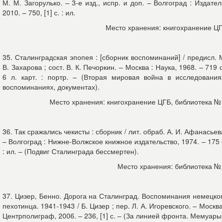
М. М. Загорулько. – 3-е изд., испр. и доп. – Волгоград : Издател
2010. – 750, [1] с. : ил.
Место хранения: книгохранение Ц
35. Сталинградская эпопея : [сборник воспоминаний] / предисл. 
В. Захарова ; сост. В. К. Печоркин. – Москва : Наука, 1968. – 719 с
6 л. карт. : портр. – (Вторая мировая война в исследования
воспоминаниях, документах).
Место хранения: книгохранение ЦГБ, библиотека №
36. Так сражались чекисты : сборник / лит. обраб. А. И. Афанасьев
– Волгоград : Нижне-Волжское книжное издательство, 1974. – 175 
: ил. – (Подвиг Сталинграда бессмертен).
Место хранения: библиотека №
37. Цизер, Бенно. Дорога на Сталинград. Воспоминания немецко
пехотинца. 1941-1943 / Б. Цизер ; пер. Л. А. Игоревского. – Москва
Центрполиграф, 2006. – 236, [1] с. – (За линией фронта. Мемуары