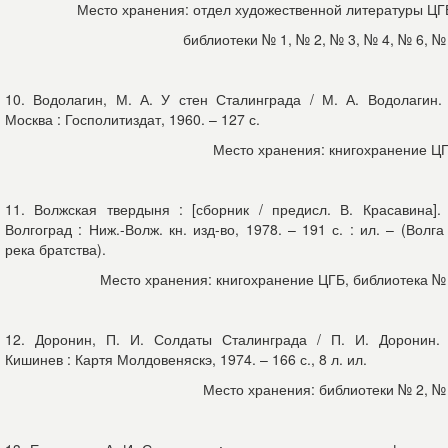
Место хранения: отдел художественной литературы ЦГ
библиотеки № 1, № 2, № 3, № 4, № 6, №
10. Водолагин, М. А. У стен Сталинграда / М. А. Водолагин.
Москва : Госполитиздат, 1960. – 127 с.
Место хранения: книгохранение Ц
11. Волжская твердыня : [сборник / предисл. В. Красавина].
Волгоград : Ниж.-Волж. кн. изд-во, 1978. – 191 с. : ил. – (Волга
река братства).
Место хранения: книгохранение ЦГБ, библиотека №
12. Доронин, П. И. Солдаты Сталинграда / П. И. Доронин.
Кишинев : Картя Молдовеняскэ, 1974. – 166 с., 8 л. ил.
Место хранения: библиотеки № 2, №