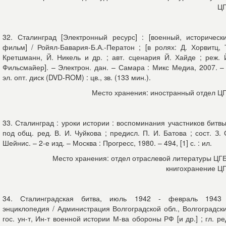
Ц
32. Сталинград [Электронный ресурс] : [военный, историческ
фильм] / Ройял-Бавария-Б.А.-Ператон ; [в ролях: Д. Хорвитц, 
Кретшманн, Й. Никель и др. ; авт. сценария Й. Хайде ; реж. 
Фильсмайер]. – Электрон. дан. – Самара : Микс Медиа, 2007. –
эл. опт. диск (DVD-ROM) : цв., зв. (133 мин.).
Место хранения: иностранный отдел Ц
33. Сталинград : уроки истории : воспоминания участников битвы
под общ. ред. В. И. Чуйкова ; предисл. П. И. Батова ; сост. З. 
Шейнис. – 2-е изд. – Москва : Прогресс, 1980. – 494, [1] с. : ил.
Место хранения: отдел отраслевой литературы ЦГ
книгохранение Ц
34. Сталинградская битва, июль 1942 - февраль 1943
энциклопедия / Администрация Волгоградской обл., Волгоградск
гос. ун-т, Ин-т военной истории М-ва обороны РФ [и др.] ; гл. ре