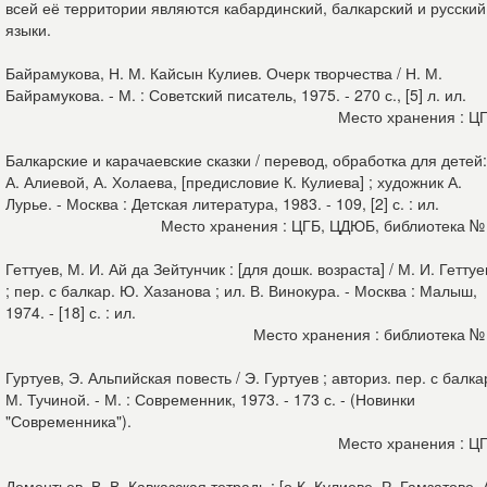
всей её территории являются кабардинский, балкарский и русский
языки.
Байрамукова, Н. М. Кайсын Кулиев. Очерк творчества / Н. М.
Байрамукова. - М. : Советский писатель, 1975. - 270 с., [5] л. ил.
Место хранения : Ц
Балкарские и карачаевские сказки / перевод, обработка для детей:
А. Алиевой, А. Холаева, [предисловие К. Кулиева] ; художник А.
Лурье. - Москва : Детская литература, 1983. - 109, [2] с. : ил.
Место хранения : ЦГБ, ЦДЮБ, библиотека №
Геттуев, М. И. Ай да Зейтунчик : [для дошк. возраста] / М. И. Геттуе
; пер. с балкар. Ю. Хазанова ; ил. В. Винокура. - Москва : Малыш,
1974. - [18] с. : ил.
Место хранения : библиотека №
Гуртуев, Э. Альпийская повесть / Э. Гуртуев ; авториз. пер. с балка
М. Тучиной. - М. : Современник, 1973. - 173 с. - (Новинки
"Современника").
Место хранения : Ц
Дементьев, В. В. Кавказская тетрадь : [о К. Кулиеве, Р. Гамзатове, 