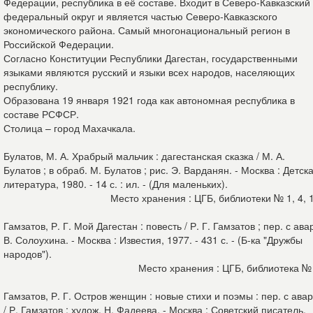
Федерации, республика в её составе. Входит в Северо-Кавказский
федеральный округ и является частью Северо-Кавказского
экономического района. Самый многонациональный регион в
Российской Федерации.
Согласно Конституции Республики Дагестан, государственными
языками являются русский и языки всех народов, населяющих
республику.
Образована 19 января 1921 года как автономная республика в
составе РСФСР.
Столица – город Махачкала.
Булатов, М. А. Храбрый мальчик : дагестанская сказка / М. А.
Булатов ; в обраб. М. Булатов ; рис. Э. Варданян. - Москва : Детск
литература, 1980. - 14 с. : ил. - (Для маленьких).
Место хранения : ЦГБ, библиотеки № 1, 4, 
Гамзатов, Р. Г. Мой Дагестан : повесть / Р. Г. Гамзатов ; пер. с ава
В. Солоухина. - Москва : Известия, 1977. - 431 с. - (Б-ка "Дружбы
народов").
Место хранения : ЦГБ, библиотека №
Гамзатов, Р. Г. Остров женщин : новые стихи и поэмы : пер. с авар
/ Р. Гамзатов ; худож. Н. Фадеева. - Москва : Советский писатель,