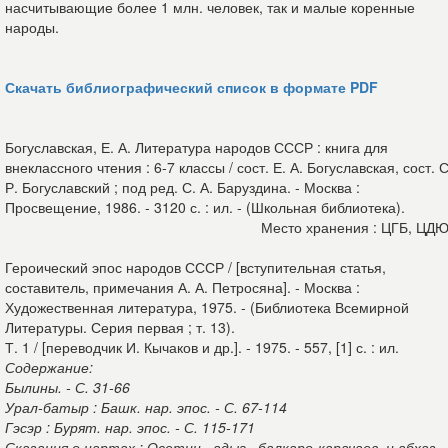
насчитывающие более 1 млн. человек, так и малые коренные
народы.
Скачать библиографический список в формате PDF
Богуславская, Е. А. Литература народов СССР : книга для
внеклассного чтения : 6-7 классы / сост. Е. А. Богуславская, сост. С
Р. Богуславский ; под ред. С. А. Баруздина. - Москва :
Просвещение, 1986. - 3120 с. : ил. - (Школьная библиотека).
Место хранения : ЦГБ, ЦД
Героический эпос народов СССР / [вступительная статья,
составитель, примечания А. А. Петросяна]. - Москва :
Художественная литература, 1975. - (Библиотека Всемирной
Литературы. Серия первая ; т. 13).
Т. 1 / [переводчик И. Кычаков и др.]. - 1975. - 557, [1] с. : ил.
Содержание:
Былины. - С. 31-66
Урал-батыр : Башк. нар. эпос. - С. 67-114
Гэсэр : Бурят. нар. эпос. - С. 115-171
Сказания о нартах : Осетин., адыг., балкаро-карачаев. и абхаз.