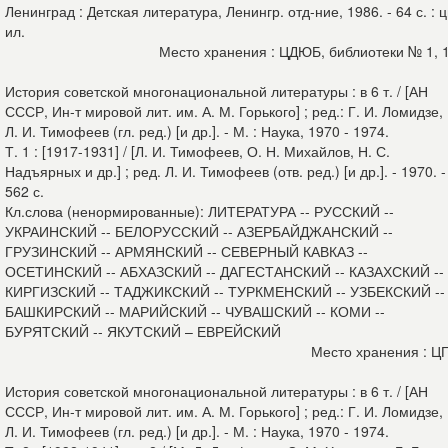
Ленинград : Детская литература, Ленингр. отд-ние, 1986. - 64 с. : ц
ил.
Место хранения : ЦДЮБ, библиотеки № 1, 
История советской многонациональной литературы : в 6 т. / [АН
СССР, Ин-т мировой лит. им. А. М. Горького] ; ред.: Г. И. Ломидзе,
Л. И. Тимофеев (гл. ред.) [и др.]. - М. : Наука, 1970 - 1974.
Т. 1 : [1917-1931] / [Л. И. Тимофеев, О. Н. Михайлов, Н. С.
Надъярных и др.] ; ред. Л. И. Тимофеев (отв. ред.) [и др.]. - 1970. -
562 с.
Кл.слова (ненормированные): ЛИТЕРАТУРА -- РУССКИЙ --
УКРАИНСКИЙ -- БЕЛОРУССКИЙ -- АЗЕРБАЙДЖАНСКИЙ --
ГРУЗИНСКИЙ -- АРМЯНСКИЙ -- СЕВЕРНЫЙ КАВКАЗ --
ОСЕТИНСКИЙ -- АБХАЗСКИЙ -- ДАГЕСТАНСКИЙ -- КАЗАХСКИЙ --
КИРГИЗСКИЙ -- ТАДЖИКСКИЙ -- ТУРКМЕНСКИЙ -- УЗБЕКСКИЙ --
БАШКИРСКИЙ -- МАРИЙСКИЙ -- ЧУВАШСКИЙ -- КОМИ --
БУРЯТСКИЙ -- ЯКУТСКИЙ – ЕВРЕЙСКИЙ
Место хранения : Ц
История советской многонациональной литературы : в 6 т. / [АН
СССР, Ин-т мировой лит. им. А. М. Горького] ; ред.: Г. И. Ломидзе,
Л. И. Тимофеев (гл. ред.) [и др.]. - М. : Наука, 1970 - 1974.