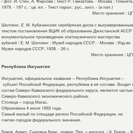
/ фот. И. Стин, А. Фирсова ; текст Р. Гамзатова. - Москва : Планета
1979. - 197 с. : цв. ил. - Текст парал.: рус., англ. - (в пап.)
Место хранения : Ц
Шиллинг, Е. М. Кубачинская серебряная доска с выгравированны
текстом постановления ВЦИК об образовании Дагестанской АССР 
монументальное произведение златокузнечного мастерства
кубачей / Е. М. Шиллинг ; Музей народов СССР. - Москва : Изд-во
Музея народов СССР, 1938. - 26 с.
Место хранения : Ц
Республика Ингушетия
Ингушетия, официальное название – Республика Ингушетия –
субъект Российской Федерации, республика в её составе. Входит 
состав Северо-Кавказского федерального округа, является частью
Северо-Кавказского экономического района.
Столица – город Магас.
Образована 4 июня 1992 года.
Самый малый по площади регион Российской Федерации, не
считая городов федерального значения.
Боков, Ахмет. Сыновья Беки : роман: Пер. с ингушск. / А. Боков. - 