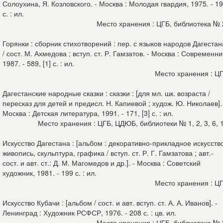
Солоухина, Я. Козловского. - Москва : Молодая гвардия, 1975. - 1
с. : ил.
Место хранения : ЦГБ, библиотека №
Горянки : сборник стихотворений : пер. с языков народов Дагестан
/ сост. М. Ахмедова ; вступ. ст. Р. Гамзатов. - Москва : Современни
1987. - 589, [1] с. : ил.
Место хранения : Ц
Дагестанские народные сказки : сказки : [для мл. шк. возраста /
пересказ для детей и предисл. Н. Капиевой ; худож. Ю. Николаев].
Москва : Детская литература, 1991. - 171, [3] с. : ил.
Место хранения : ЦГБ, ЦДЮБ, библиотеки № 1, 2, 3, 6, 
Искусство Дагестана : [альбом : декоративно-прикладное искусств
живопись, скульптура, графика / вступ. ст. Р. Г. Гамзатова ; авт.-
сост. и авт. ст.: Д. М. Магомедов и др.]. - Москва : Советский
художник, 1981. - 199 с. : ил.
Место хранения : Ц
Искусство Кубачи : [альбом / сост. и авт. вступ. ст. А. А. Иванов]. -
Ленинград : Художник РСФСР, 1976. - 208 с. : цв. ил.
Место хранения : ЦГБ, библиотека №