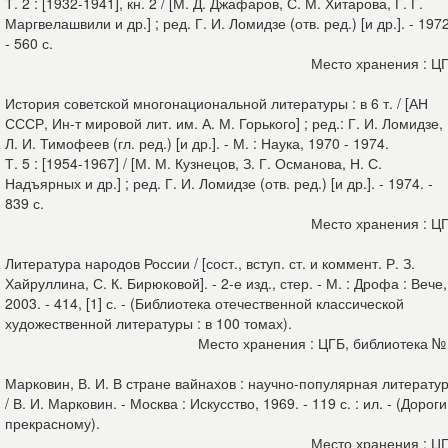
Т. 2 : [1932-1941], кн. 2 / [М. Д. Джафаров, С. М. Хитарова, Г. Г.
Маргвелашвили и др.] ; ред. Г. И. Ломидзе (отв. ред.) [и др.]. - 1972
- 560 с.
Место хранения : Ц
История советской многонациональной литературы : в 6 т. / [АН
СССР, Ин-т мировой лит. им. А. М. Горького] ; ред.: Г. И. Ломидзе,
Л. И. Тимофеев (гл. ред.) [и др.]. - М. : Наука, 1970 - 1974.
Т. 5 : [1954-1967] / [М. М. Кузнецов, З. Г. Османова, Н. С.
Надъярных и др.] ; ред. Г. И. Ломидзе (отв. ред.) [и др.]. - 1974. -
839 с.
Место хранения : Ц
Литература народов России / [сост., вступ. ст. и коммент. Р. З.
Хайруллина, С. К. Бирюковой]. - 2-е изд., стер. - М. : Дрофа : Вече,
2003. - 414, [1] с. - (Библиотека отечественной классической
художественной литературы : в 100 томах).
Место хранения : ЦГБ, библиотека №
Марковин, В. И. В стране вайнахов : научно-популярная литерату
/ В. И. Марковин. - Москва : Искусство, 1969. - 119 с. : ил. - (Дороги
прекрасному).
Место хранения : Ц