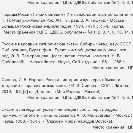
Место хранения : ЦГБ, ЦДЮБ, библиотеки № 1, 4, 6, 
Народы России : энциклопедия / Ин-т этмологии и антропологии и
Н. Н. Миклухо-Маклая Рос. АН ; гл. ред. В. А. Тишков. - Москва :
Большая Российская энциклопедия, 1994. - 479 с. : ил., карты.
Место хранения : ЦГБ, ЦДЮБ, библиотеки № 1, 2, 3, 4, 6, 13, 14, 
Русские народные сатирические сказки Сибири / Акад. наук СССР,
Сиб. отд-ние, Бурят. фил., Бурят. ин-т общественных наук ; отв.
ред. Э. В. Померанцева ; [сост., вступ. статья, коммент. Н. В.
Соболевой]. - Новосибирск : Наука, Сиб. отд-ние, 1981. - 288 с.
Место хранения : Ц
Синова, И. В. Народы России : история и культура, обычаи и
традиции : справочник школьника / И. В. Синова. - СПб. : Литера,
2010. - 92, [2] с., [4] л. ил. - (Моя Родина - Россия!).
Место хранения : ЦГБ, ЦДЮБ, библиотеки № 1, 4, 6, 
Сказки и легенды ингушей и чеченцев / сост., пер., предисл.,
примеч. и типологич. анализ сюжетов А. О. Мальсагова. - Москва :
Наука, 1983. - 384 с. - (Сказки и мифы народов Востока).
Место хранения : Ц