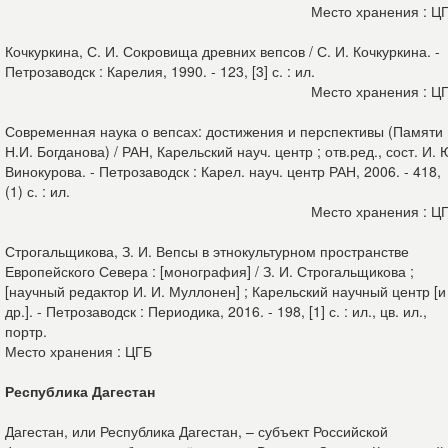
Место хранения : Ц
Кочкуркина, С. И. Сокровища древних вепсов / С. И. Кочкуркина. -
Петрозаводск : Карелия, 1990. - 123, [3] с. : ил.
Место хранения : Ц
Современная наука о вепсах: достижения и перспективы (Памяти
Н.И. Богданова) / РАН, Карельский науч. центр ; отв.ред., сост. И. 
Винокурова. - Петрозаводск : Карел. науч. центр РАН, 2006. - 418,
(1) с. : ил.
Место хранения : Ц
Строгальщикова, З. И. Вепсы в этнокультурном пространстве
Европейского Севера : [монография] / З. И. Строгальщикова ;
[научный редактор И. И. Муллонен] ; Карельский научный центр [и
др.]. - Петрозаводск : Периодика, 2016. - 198, [1] с. : ил., цв. ил.,
портр.
Место хранения : ЦГБ
Республика Дагестан
Дагестан, или Республика Дагестан, – субъект Российской