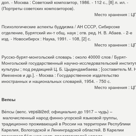
доп. - Москва : Советский композитор, 1986. - 112 с., [8] л. ил. -
(Портреты советских композиторов).
Место хранения : Ц
Психологические аспекты буддизма / АН СССР, Сибирсоке
отделение, Бурятский ин-т общ. наук ; отв. ред. Н. В. Абаев. - 2-е
изд. - Новосибирск : Наука, 1991. - 108, [2] с.
Место хранения : Ц
Русско-бурят-монгольский словарь : около 40000 слов / Бурят-
Монгольский государственный научно-исследовательский институ
культуры ; под редакцией Ц. Б. Цыдендамбаева ; [составитель М. 
Имехенов и др.]. - Москва : Государственное издательство
иностранных и национальных словарей, 1954. - 750 с.
Место хранения : Ц
Вепсы
Ве́псы (вепс. vepsläižed; официально до 1917 – чудь) –
малочисленный народ финно-угорской языковой группы,
традиционно проживающий в России на территории Республики
Карелия, Вологодской и Ленинградской областей. В Карелии
проживает бо́льшая часть представителей народа.