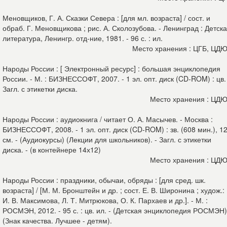
Меновщиков, Г. А. Сказки Севера : [для мл. возраста] / сост. и
обраб. Г. Меновщикова ; рис. А. Сколозубова. - Ленинград : Детск
литература, Ленингр. отд-ние, 1981. - 96 с. : ил.
Место хранения : ЦГБ, ЦД
Народы России : [ Электронный ресурс] : большая энциклопедия
России. - М. : БИЗНЕССОФТ, 2007. - 1 эл. опт. диск (CD-ROM) : цв.
Загл. с этикетки диска.
Место хранения : ЦД
Народы России : аудиокнига / читает О. А. Масычев. - Москва :
БИЗНЕССОФТ, 2008. - 1 эл. опт. диск (CD-ROM) : зв. (608 мин.), 1
см. - (Аудиокурсы) (Лекции для школьников). - Загл. с этикетки
диска. - (в контейнере 14х12)
Место хранения : ЦД
Народы России : праздники, обычаи, обряды : [для сред. шк.
возраста] / [М. М. Бронштейн и др. ; сост. Е. В. Широнина ; худож.:
И. В. Максимова, Л. Т. Митрюкова, О. К. Пархаев и др.]. - М. :
РОСМЭН, 2012. - 95 с. : цв. ил. - (Детская энциклопедия РОСМЭН)
(Знак качества. Лучшее - детям).