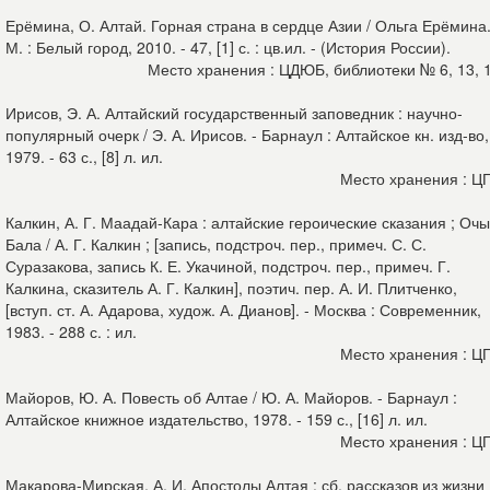
Ерёмина, О. Алтай. Горная страна в сердце Азии / Ольга Ерёмина.
М. : Белый город, 2010. - 47, [1] с. : цв.ил. - (История России).
Место хранения : ЦДЮБ, библиотеки № 6, 13, 
Ирисов, Э. А. Алтайский государственный заповедник : научно-
популярный очерк / Э. А. Ирисов. - Барнаул : Алтайское кн. изд-во,
1979. - 63 с., [8] л. ил.
Место хранения : Ц
Калкин, А. Г. Маадай-Кара : алтайские героические сказания ; Очы
Бала / А. Г. Калкин ; [запись, подстроч. пер., примеч. С. С.
Суразакова, запись К. Е. Укачиной, подстроч. пер., примеч. Г.
Калкина, сказитель А. Г. Калкин], поэтич. пер. А. И. Плитченко,
[вступ. ст. А. Адарова, худож. А. Дианов]. - Москва : Современник,
1983. - 288 с. : ил.
Место хранения : Ц
Майоров, Ю. А. Повесть об Алтае / Ю. А. Майоров. - Барнаул :
Алтайское книжное издательство, 1978. - 159 с., [16] л. ил.
Место хранения : Ц
Макарова-Мирская, А. И. Апостолы Алтая : сб. рассказов из жизни