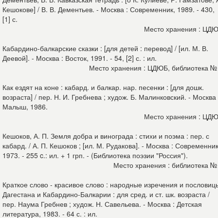
Кешокове] / В. В. Дементьев. - Москва : Современник, 1989. - 430,
[1] с.
Место хранения : ЦД
Кабардино-балкарские сказки : [для детей : перевод] / [ил. М. В.
Деевой]. - Москва : Восток, 1991. - 54, [2] с. : ил.
Место хранения : ЦДЮБ, библиотека №
Как ездят на коне : кабард. и балкар. нар. песенки : [для дошк.
возраста] / пер. Н. И. Гребнева ; худож. Б. Малинковский. - Москва 
Малыш, 1986.
Место хранения : ЦД
Кешоков, А. П. Земля добра и винограда : стихи и поэма : пер. с
кабард. / А. П. Кешоков ; [ил. М. Рудакова]. - Москва : Современник
1973. - 255 c.: ил. + 1 грп. - (Библиотека поэзии "Россия").
Место хранения : библиотека №
Краткое слово - красивое слово : народные изречения и пословиц
Дагестана и Кабардино-Балкарии : для сред. и ст. шк. возраста /
пер. Наума Гребнев ; худож. Н. Савельева. - Москва : Детская
литература, 1983. - 64 с. : ил.