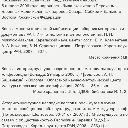
В апреле 2006 года народность была включена в Перечень
коренных малочисленных народов Севера, Сибири и Дальнего
Востока Российской Федерации.
Вепсы: модели этнической мобилизации : сборник материалов и
документов / РАН, Ин-т этнологии и антропологии им. Н. Н.
Миклухо-Маклая, Карельский науч. центр ; сост.: Е. И. Клементьев
А. А. Кожанов, З. И. Строгальщикова. - Петрозаводск : Карел. науч.
центр РАН, 2007. - 337 с.
Место хранения : Ц
Вепсы : история, культура, современность : материалы науч.-практ
конференции (Вологда, 29 марта 2006 г.) / [ред.-сост. А. Н.
Башенькин]. - Вологда : Областной научно-методический центр
культуры и повышения квалификации, 2006. - 136 с. : ил.
Место хранения : ЦГБ, ЦДЮБ, библиотеки № 1, 2,
Историко-культурное наследие вепсов и роль музея в жизни
местного сообщества : сб. науч. трудов по итогам междунар. конф
(Петрозаводск - Шелтозеро, 30-31 окт.2007 г.) / М-во культуры и по
связям с общественностью Республики Карелия [и др.]. -
Петрозаводск : Карел. науч. центр РАН, 2008. - 256,(1) с.