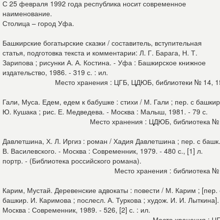
С 25 февраля 1992 года республика носит современное
наименование.
Столица – город Уфа.
Башкирские богатырские сказки / составитель, вступительная
статья, подготовка текста и комментарии: Л. Г. Барага, Н. Т.
Зарипова ; рисунки А. А. Костина. - Уфа : Башкирское книжное
издательство, 1986. - 319 с. : ил.
Место хранения : ЦГБ, ЦДЮБ, библиотеки № 14, 
Гали, Муса. Едем, едем к бабушке : стихи / М. Гали ; пер. с башкир
Ю. Кушака ; рис. Е. Медведева. - Москва : Малыш, 1981. - 79 с.
Место хранения : ЦДЮБ, библиотека №
Давлетшина, Х. Л. Иргиз : роман / Хадия Давлетшина ; пер. с башк
В. Василевского. - Москва : Современник, 1979. - 480 с., [1] л.
портр. - (Библиотека российского романа).
Место хранения : библиотека №
Карим, Мустай. Деревенские адвокаты : повести / М. Карим ; [пер. 
башкир. И. Каримова ; послесл. А. Туркова ; худож. И. И. Лыткина].
Москва : Современник, 1989. - 526, [2] с. : ил.
Место хранения : Ц