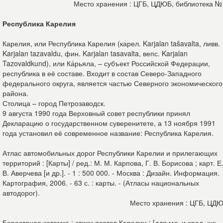
Место хранения : ЦГБ, ЦДЮБ, библиотека №
Республика Карелия
Карелия, или Республика Карелия (карел. Karjalan tašavalta, ливв.
Karjalan tazavaldu, фин. Karjalan tasavalta, вепс. Karjalan
Tazovaldkund), или Ка́рьяла, – субъект Российской Федерации,
республика в её составе. Входит в состав Северо-Западного
федерального округа, является частью Северного экономического
района.
Столица – город Петрозаводск.
9 августа 1990 года Верховный совет республики принял
Декларацию о государственном суверенитете, а 13 ноября 1991
года установил её современное название: Республика Карелия.
Атлас автомобильных дорог Республики Карелии и прилегающих
территорий : [Карты] / ред.: М. М. Карпова, Г. В. Борисова ; карт. Е
В. Аверчева [и др.]. - 1 : 500 000. - Москва : Дизайн. Информация.
Картография, 2006. - 63 с. : карты. - (Атласы национальных
автодорог).
Место хранения : ЦГБ, ЦД
Берестяная котомка : стихи поэтов Карелии : [для мл. и сред. шк.