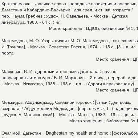
Краткое слово - красивое слово : народные изречения и пословиц
Дагестана и Кабардино-Балкарии : для сред. и ст. шк. возраста /
пер. Наума Гребнев ; худож. Н. Савельева. - Москва : Детская
литература, 1983. - 64 с. : ил.
Место хранения : ЦДЮБ, библиотеки № 3, 
Магомедова, М. О. Узоры жизни / М. О. Магомедова ; [лит. запись 
И. Трунова]. - Москва : Советская Россия, 1974. - 115 с., [31] л. ил. 
портр.
Место хранения : Ц
Марковин, В. И. Дорогами и тропами Дагестана : научно-
популярная литература / В. И. Марковин. - 2-е изд., перераб. и до
- Москва : Искусство, 1988. - 198 с. : ил. - (Дороги к прекрасному).
Место хранения : Ц
Меджидов, Абдулмеджид. Смешной городок : [стихи : для дошк.
возраста] / Абдулмеджид Меджидов ; [пер. с кумык. Г. Ладонщиков
; худож. Б. Малинковский]. - Москва : Малыш, 1982. - 16 с. : цв. ил.
Место хранения : библиотека № 
Очаг мой, Дагестан = Daghestan my health and home : [фотоальбом