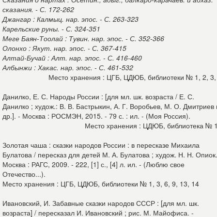
сказания. - С. 172-262
Джангар : Калмыц. нар. эпос. - С. 263-323
Карельские руны. - С. 324-351
Меге Баян-Тоолай : Тувин. нар. эпос. - С. 352-366
Олонхо : Якут. нар. эпос. - С. 367-415
Алтай-Бучай : Алт. нар. эпос. - С. 416-460
Албынжи : Хакас. нар. эпос. - С. 461-532
Место хранения : ЦГБ, ЦДЮБ, библиотеки № 1, 2, 3,
Данилко, Е. С. Народы России : [для мл. шк. возраста / Е. С.
Данилко ; худож.: В. В. Бастрыкин, А. Г. Воробьев, М. О. Дмитриев 
др.]. - Москва : РОСМЭН, 2015. - 79 с. : ил. - (Моя Россия).
Место хранения : ЦДЮБ, библиотека № 
Золотая чаша : сказки народов России : в пересказе Михаила
Булатова / пересказ для детей М. А. Булатова ; худож. Н. Н. Опиок.
Москва : РАГС, 2009. - 222, [1] с., [4] л. ил. - (Люблю свое
Отечество...).
Место хранения : ЦГБ, ЦДЮБ, библиотеки № 1, 3, 6, 9, 13, 14
Ивановский, И. Забавные сказки народов СССР : [для мл. шк.
возраста] / пересказал И. Ивановский ; рис. М. Майофиса. -