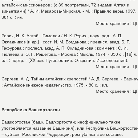
алтайских миссионеров : (с 39 портретами, 72 видами Алтая и
виньетками) / А. И. Макарова-Мирская. - М. : Правило веры, 1997. 
301 с. : ил.
Место хранения : Ц
Рерих, Н. К. Алтай - Гималаи / Н. К. Рерих ; науч. ред.: А. П.
Окладников [и др.] ; сост. И. М. Богданова ; предисл. акад. Б. Г.
Гафурова ; послесл. акад. А. П. Окладникова ; коммент.: С. И.
Тюляева и Ю. Г. Решетова. - Москва : Мысль, 1974. - 350 с., [16] л.
ил. : портр. - (XX век. Путешествия. Открытия. Исследования).
Место хранения : Ц
Сергеев, А. Д. Тайны алтайских крепостей / А. Д. Сергеев. - Барна
: Алтайское книжное издательство, 1975. - 80 с. : ил.
Место хранения : Ц
Республика Башкортостан
Башкортостан (башк. Башҡортостан; неофициально также
употребляется название Башкирия), или Республика Башкортоста
– субъект Российской Федерации, республика в её составе.