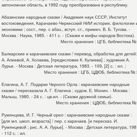
автономная область, в 1992 году преобразована в республику.
Абазинские народные сказки / Академия наук СССР, Институт
востоковедения, Карачаево-Черкесский НИИ истории, филологии 
экономики ; сост., пер. с абаз., вступ. ст., примеч. В. Б. Тугова. -
Москва : Наука, 1985. - 411 с. - (Сказки и мифы народов Востока).
Место хранения : ЦГБ, библиотека №
Балкарские и карачаевские сказки / перевод, обработка для детей:
А. Алиевой, А. Холаева, [предисловие К. Кулиева] ; художник А.
Лурье. - Москва : Детская литература, 1983. - 109, [2] с. : ил. ;
Место хранения : ЦГБ, ЦДЮБ, библиотека №
Елагина, А. Г. Подарки Черного Орла : карачаевские народные
сказки / пересказала А. Г. Елагина ; худож. Е. Монин. - Москва :
Малыш, 1980. - 24 с. : цв.ил. - (Сказки дружной семьи).
Место хранения : ЦДЮБ, библиотека №
Румянцева, И. Г. Черный орел : карачаевские народные сказки :
[для мл. школ. возраста] / пер. с карачаев. [и пересказ. И.
Румянцевой ; рис. А. А. Лурье]. - Москва : Детская литература, 198
- 112 с. : ил.