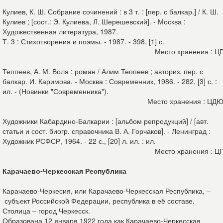
Кулиев, К. Ш. Собрание сочинений : в 3 т. : [пер. с балкар.] / К. Ш.
Кулиев ; [сост.: Э. Кулиева, Л. Шерешевский]. - Москва :
Художественная литература, 1987.
Т. 3 : Стихотворения и поэмы. - 1987. - 398, [1] с.
Место хранения : Ц
Теппеев, А. М. Воля : роман / Алим Теппеев ; авториз. пер. с
балкар. И. Каримова. - Москва : Современник, 1986. - 282, [3] с. :
ил. - (Новинки "Современника").
Место хранения : ЦД
Художники Кабардино-Балкарии : [альбом репродукций] / [авт.
статьи и сост. биогр. справочника В. А. Горчаков]. - Ленинград :
Художник РСФСР, 1964. - 22 с., [20] л. ил. : ил.
Место хранения : Ц
Карачаево-Черкесская Республика
Карачаево-Черкесия, или Карачаево-Черкесская Республика, –
субъект Российской Федерации, республика в её составе.
Столица – город Черкесск.
Образована 12 января 1922 года как Карачаево-Черкесская