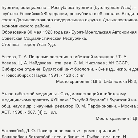
Бурятия, официально – Республика Бурятия (бур. Буряад Улас), –
субъект Российской Федерации, республика в её составе. Входит 
состав Дальневосточного федерального округа и Дальневосточног
экономического района.
Образована 30 мая 1923 года как Бурят-Монгольская Автономная
Советская Социалистическая Республика.
Столица – город Улан-Удэ.
Асеева, Т. А. Пищевые растения в тибетской медицине / Т. А.
Асеева, Ц. А. Найдакова ; отв. ред. С. М. Николаев ; АН СССР,
Сибирское отд-ние, Бурятский ин-т биологии. - 3-е изд., испр. и до
- Новосибирск : Наука, 1991. - 128 с. : ил
Место хранения : ЦГБ, библиотеки № 2,
Атлас тибетской медицины : Свод иллюстраций к тибетскому
медицинскому трактату ХYII века "Голубой берилл" / Бурятский ин-
общ. наук и др. ; научный редактор Ю. М. Парфионович. - Москва 
АСТ, 1998. - 587, [4] с. : ил.
Место хранения : Ц
Батожабай, Д. О. Похищенное счастье : роман-трилогия /
Даширабдан Батожабай ; пер. с бурят. Н. Рыбко ; ред. пер. Н.