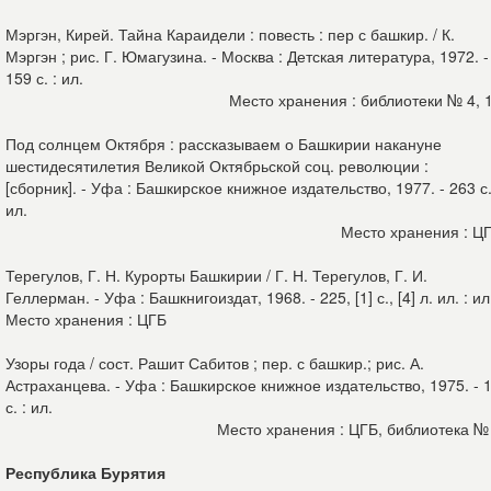
Мэргэн, Кирей. Тайна Караидели : повесть : пер с башкир. / К.
Мэргэн ; рис. Г. Юмагузина. - Москва : Детская литература, 1972. -
159 с. : ил.
Место хранения : библиотеки № 4, 
Под солнцем Октября : рассказываем о Башкирии накануне
шестидесятилетия Великой Октябрьской соц. революции :
[сборник]. - Уфа : Башкирское книжное издательство, 1977. - 263 с.
ил.
Место хранения : Ц
Терегулов, Г. Н. Курорты Башкирии / Г. Н. Терегулов, Г. И.
Геллерман. - Уфа : Башкнигоиздат, 1968. - 225, [1] с., [4] л. ил. : и
Место хранения : ЦГБ
Узоры года / сост. Рашит Сабитов ; пер. с башкир.; рис. А.
Астраханцева. - Уфа : Башкирское книжное издательство, 1975. - 
с. : ил.
Место хранения : ЦГБ, библиотека №
Республика Бурятия