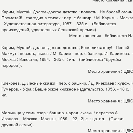
Карим, Мустай. Долгое-долгое детство : повесть ; Не бросай огонь
Прометей! : трагедия в стихах : пер. с башкир. / М. Карим. - Москв
: Художественная литература, 1987. - 335 с. - (Библиотека
произведений, удостоенных Ленинской премии).
Место хранения : библиотека №
Карим, Мустай. Долгое-долгое детство ; Коня диктатору! ; Пеший
Махмут : повесть, пьесы / М. Карим ; пер. с башкир. И. Каримова. -
Москва : Известия, 1984. - 365 с. : ил. - (Библиотека "Дружбы
народов").
Место хранения : ЦД
Киекбаев, Д. Лесные сказки : пер. с башкир. / Д. Киекбаев ; худож. 
Гумеров. - Уфа : Башкирское книжное издательство, 1956. - 18 с. :
ил.
Место хранения : ЦД
Мельница у семи озер : башкир. народ. сказки / пересказ А.
Иванова. - Москва : Малыш, 1989. - 22, [2] с. : цв. ил. - (Сказки
дружной семьи).
Место хранения : ЦД