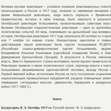
Великая русская революция – условное название революционных событи
произошедших в России в 1917 году, начиная со свержения монархии 
время Февральской революции, когда власть перешла к Временно
правительству, которое, в свою очередь, было свергнуто в результа
Октябрьской революции большевиков, провозгласивших советскую власт
Великая Октябрьская социалистическая революция – одно из крупнейш
политических событий XX века, повлиявшее на дальнейший ход всемирн
истории. Октябрьская революция 1917 года произошла 25 октября по старо
или 7 ноября по новому стилю. Инициатором, идеологом и главн
действующим лицом революции была партия большевиков РСДРП(
(Российская социал-демократическая партия большевиков), ведом
Владимиром Ильичом Ульяновым (партийный псевдоним Ленин) и Льв
Давидовичем Бронштейном (Троцкий). В результате в России сменила
власть. Вместо буржуазного страну возглавило пролетарское правительств
Революция привела к смене политического строя, переходу власти к парт
большевиков (формирование однопартийной системы), выходу России 
Первой мировой войны, вступлению России на путь построения социализм
национализации промышленных предприятий, разделу помещичьих земел
ликвидации «нетрудовых классов» (дворянство, буржуазия) и гражданск
войне (1917-1922 гг.).
Книги:
Багдасарян, В. Э. Октябрь 1917-го
. Русский проект / В. Э. Багдасарян. -