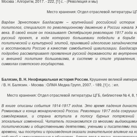
Москва : Алгоритм, 2017. - 222, [1] с. - (Революция и мы)
Место хранения: Отдел отраслевой литературы Ц
Вардан Эрнестович Багдасарян – крупнейший российский историк
политолог, специалист по революционному движению в России начала 
века. В своей книге он показывает Октябрьскую революцию 1917 года к
русский проект, в ходе которого большевики победили в борьбе
политической и культурной элитой, принявшей идеологию западничеств
и восстановили Россию в качестве самобытной цивилизации. Багдасар
подробно рассматривает проявления русской державности во внутренн
и внешней политике большевизма, в системе и стиле управления,
символах советского государства.
Балязин, В. Н. Неофициальная история России.
Крушение великой импери
/ В. Н. Балязин. - Москва : ОЛМА Медиа Групп, 2007. - 189, [1] с. : ил.
Место хранения: Отдел отраслевой литературы ЦГБ, библиотеки № 4, 8, 
В книге описаны события 1914-1917 годов. Это время падения династ
Романовых и конца монархической России. Революции 1917 года сокруши
самодержавие, и страна вступила в полосу бурных потрясений
эпохальных изменений. Читатель познакомится со многими выдающими
политическими и общественными деятелями, учеными и писателями то
времени, чьи поступки и произведения оказали значительное влияние на х
событий и умонастроения в обществе. Автор ввел в ткань повествован