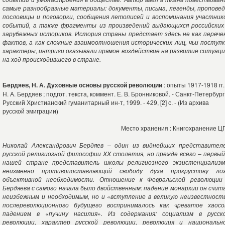
самые разнообразные материалы: документы, письма, легенды, проповед
пословицы и поговорки, сообщения летописей и воспоминания участник
событий, а также фрагменты из произведений выдающихся российских
зарубежных историков. История страны предстает здесь не как перече
фактов, а как сложные взаимоотношения исторических лиц, чьи поступк
характеры, интриги оказывали прямое воздействие на развитие ситуаци
на ход происходившего в стране.
Бердяев, Н. А. Духовные основы русской революции
: опыты 1917-1918 гг. 
Н. А. Бердяев ; подгот. текста, коммент. Е. В. Бронниковой. - Санкт-Петербург 
Русский Христианский гуманитарный ин-т, 1999. - 429, [2] с. - (Из архива
русской эмиграции)
Место хранения : Книгохранение Ц
Николай Александрович Бердяев – один из виднейших представител
русской религиозной философии XX столетия, но прежде всего – первый
нашей стране представитель школы религиозного экзистенциализм
неизменно противопоставляющий свободу духа прокрустову ло
объективной необходимости. Отношение к Февральской революции
Бердяева с самого начала было двойственным: падение монархии он счит
неизбежным и необходимым, но и «вступление в великую неизвестност
послереволюционного будущего воспринималось как чреватое хаосо
падением в «пучину насилия». Из содержания: социализм в русск
революции, характер русской революции, революция и национальн