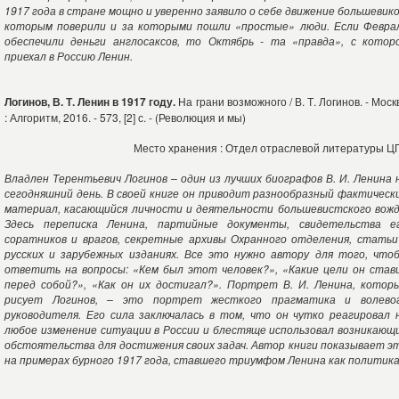
1917 года в стране мощно и уверенно заявило о себе движение большевико
которым поверили и за которыми пошли «простые» люди. Если Февра
обеспечили деньги англосаксов, то Октябрь - та «правда», с котор
приехал в Россию Ленин.
Логинов, В. Т. Ленин в 1917 году.
На грани возможного / В. Т. Логинов. - Моск
: Алгоритм, 2016. - 573, [2] с. - (Революция и мы)
Место хранения : Отдел отраслевой литературы Ц
Владлен Терентьевич Логинов – один из лучших биографов В. И. Ленина 
сегодняшний день. В своей книге он приводит разнообразный фактическ
материал, касающийся личности и деятельности большевистского вожд
Здесь переписка Ленина, партийные документы, свидетельства е
соратников и врагов, секретные архивы Охранного отделения, статьи
русских и зарубежных изданиях. Все это нужно автору для того, что
ответить на вопросы: «Кем был этот человек?», «Какие цели он став
перед собой?», «Как он их достигал?». Портрет В. И. Ленина, котор
рисует Логинов, – это портрет жесткого прагматика и волево
руководителя. Его сила заключалась в том, что он чутко реагировал 
любое изменение ситуации в России и блестяще использовал возникающ
обстоятельства для достижения своих задач. Автор книги показывает э
на примерах бурного 1917 года, ставшего триумфом Ленина как политика