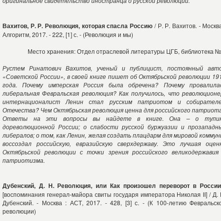
оригинальное свидетельство иностранца о русской революции.
Вахитов, Р. Р. Революция, которая спасла Россию
/ Р. Р. Вахитов. - Москва
Алгоритм, 2017. - 222, [1] с. - (Революция и мы)
Место хранения: Отдел отраслевой литературы ЦГБ, библиотека №
Рустем Ринатович Вахитов, ученый и публицист, постоянный авт
«Советской России», в своей книге пишет об Октябрьской революции 19
года. Почему имперская Россия была обречена? Почему провалила
либеральная Февральская революция? Как получилось, что революционе
интернационалист Ленин стал русским патриотом и собирател
Отечества? Чем Октябрьская революция ценна для российского патриот
Ответы на эти вопросы вы найдете в книге. Она – о тупи
дореволюционной России; о слабости русской буржуазии и прозападн
либералов; о том, как Ленин, желая создать плацдарм для мировой коммун
воссоздал российскую, евразийскую сверхдержаву. Это лучшая оцен
Октябрьской революции с точки зрения российского великодержавия
патриотизма.
Дубенский, Д. Н. Революция, или Как произошел переворот в Росси
[воспоминания генерал-майора свиты государя императора Николая II] / Д. 
Дубенский. - Москва : АСТ, 2017. - 428, [3] с. - (К 100-летию Февральск
революции)