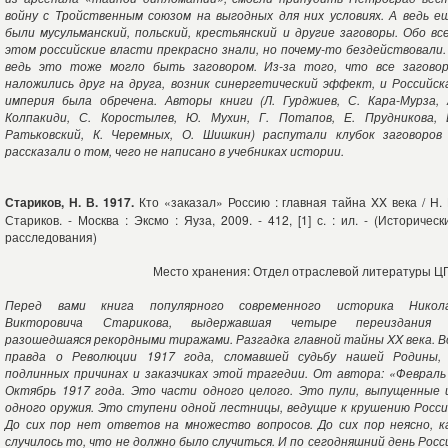
войну с Тройственным союзом на выгодных для них условиях. А ведь е
были мусульманский, польский, крестьянский и другие заговоры. Обо вс
этом российские власти прекрасно знали, но почему-то бездействовали.
ведь это тоже могло быть заговором. Из-за того, что все загово
наложились друг на друга, возник синергетический эффект, и Российск
империя была обречена. Авторы книги (Л. Гурджиев, С. Кара-Мурза, 
Колпакиди, С. Коростылев, Ю. Мухин, Г. Потапов, Е. Прудникова, 
Ратьковский, К. Черемных, О. Шишкин) распутали клубок заговоров
рассказали о том, чего не написано в учебниках истории.
Стариков, Н. В. 1917.
Кто «заказал» Россию : главная тайна XX века / Н. 
Стариков. - Москва : Эксмо : Яуза, 2009. - 412, [1] с. : ил. - (Историческ
расследования)
Место хранения: Отдел отраслевой литературы Ц
Перед вами книга популярного современного историка Никол
Викторовича Старикова, выдержавшая четыре переиздания
разошедшаяся рекордными тиражами. Разгадка главной тайны XX века. В
правда о Революции 1917 года, сломавшей судьбу нашей Родины,
подлинных причинах и заказчиках этой трагедии. От автора: «Февраль
Октябрь 1917 года. Это части одного целого. Это пули, выпущенные 
одного оружия. Это ступени одной лестницы, ведущие к крушению Росси
До сих пор нет ответов на множество вопросов. До сих пор неясно, к
случилось то, что не должно было случиться. И по сегодняшний день Росс