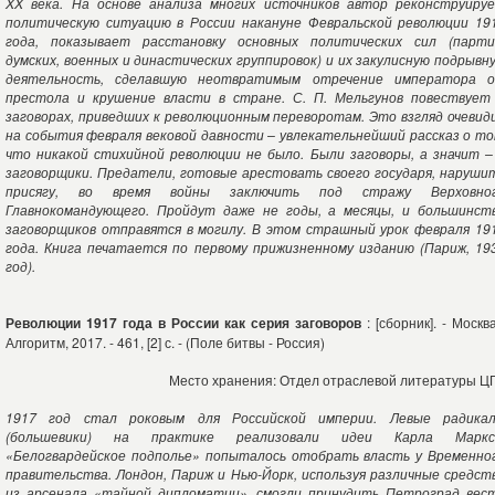
XX века. На основе анализа многих источников автор реконструиру
политическую ситуацию в России накануне Февральской революции 19
года, показывает расстановку основных политических сил (парти
думских, военных и династических группировок) и их закулисную подрывн
деятельность, сделавшую неотвратимым отречение императора 
престола и крушение власти в стране. С. П. Мельгунов повествует
заговорах, приведших к революционным переворотам. Это взгляд очевид
на события февраля вековой давности – увлекательнейший рассказ о то
что никакой стихийной революции не было. Были заговоры, а значит –
заговорщики. Предатели, готовые арестовать своего государя, наруши
присягу, во время войны заключить под стражу Верховно
Главнокомандующего. Пройдут даже не годы, а месяцы, и большинст
заговорщиков отправятся в могилу. В этом страшный урок февраля 19
года. Книга печатается по первому прижизненному изданию (Париж, 19
год).
Революции 1917 года в России как серия заговоров
: [сборник]. - Москва
Алгоритм, 2017. - 461, [2] с. - (Поле битвы - Россия)
Место хранения: Отдел отраслевой литературы Ц
1917 год стал роковым для Российской империи. Левые радика
(большевики) на практике реализовали идеи Карла Маркс
«Белогвардейское подполье» попыталось отобрать власть у Временно
правительства. Лондон, Париж и Нью-Йорк, используя различные средст
из арсенала «тайной дипломатии», смогли принудить Петроград вес