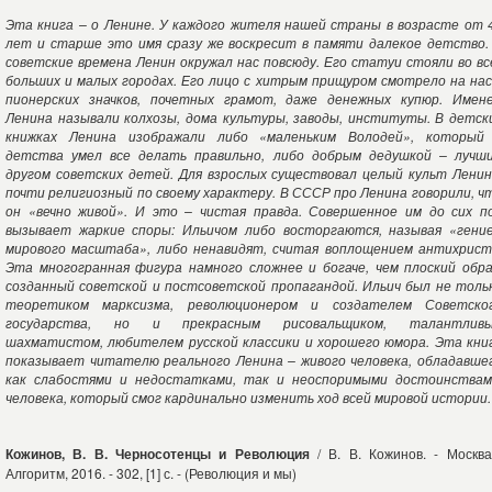
Эта книга – о Ленине. У каждого жителя нашей страны в возрасте от 
лет и старше это имя сразу же воскресит в памяти далекое детство.
советские времена Ленин окружал нас повсюду. Его статуи стояли во вс
больших и малых городах. Его лицо с хитрым прищуром смотрело на нас
пионерских значков, почетных грамот, даже денежных купюр. Имен
Ленина называли колхозы, дома культуры, заводы, институты. В детск
книжках Ленина изображали либо «маленьким Володей», который
детства умел все делать правильно, либо добрым дедушкой – лучш
другом советских детей. Для взрослых существовал целый культ Ленин
почти религиозный по своему характеру. В СССР про Ленина говорили, ч
он «вечно живой». И это – чистая правда. Совершенное им до сих п
вызывает жаркие споры: Ильичом либо восторгаются, называя «гени
мирового масштаба», либо ненавидят, считая воплощением антихрист
Эта многогранная фигура намного сложнее и богаче, чем плоский обра
созданный советской и постсоветской пропагандой. Ильич был не толь
теоретиком марксизма, революционером и создателем Советско
государства, но и прекрасным рисовальщиком, талантлив
шахматистом, любителем русской классики и хорошего юмора. Эта кни
показывает читателю реального Ленина – живого человека, обладавше
как слабостями и недостатками, так и неоспоримыми достоинствам
человека, который смог кардинально изменить ход всей мировой истории.
Кожинов, В. В. Черносотенцы и Революция
/ В. В. Кожинов. - Москва
Алгоритм, 2016. - 302, [1] с. - (Революция и мы)