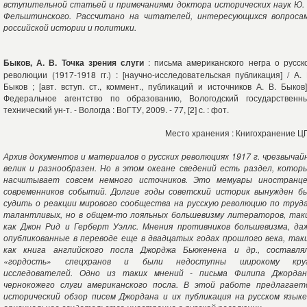
вступительной статьей и примечаниями доктора исторических наук Ю. 
Фельштинского. Рассчитано на читателей, интересующихся вопроса
российской истории и политики.
Быков, А. В. Точка зрения слуги
: письма американского негра о русск
революции (1917-1918 гг.) : [научно-исследовательская публикация] / А. 
Быков ; [авт. вступ. ст., коммент., публикаций и источников А. В. Быков]
Федеральное агентство по образованию, Вологодский государственн
технический ун-т. - Вологда : ВоГТУ, 2009. - 77, [2] с. : фот.
Место хранения : Книгохранение Ц
Архив документов и материалов о русских революциях 1917 г. чрезвычай
велик и разнообразен. Но в этом океане сведений есть раздел, котор
насчитывает совсем немного источников. Это мемуары иностранце
современников событий. Долгие годы советский историк вынужден б
судить о реакции мирового сообщества на русскую революцию по труд
талантливых, но в общем-то лояльных большевизму литераторов, так
как Джон Рид и Герберт Уэллс. Мнения противников большевизма, да
опубликованные в переводе еще в двадцатых годах прошлого века, так
как книга английского посла Джорджа Бьюкенена и др., составля
«гордость» спецхранов и были недоступны широкому кру
исследователей. Одно из таких мнений - письма Филипа Джордан
чернокожего слуги американского посла. В этой работе предлагает
исторический обзор писем Джордана и их публикация на русском языке