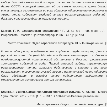
выбор Россией своего особого пути развития («советского проекта»
далее СССР), который позволил ей за самые короткие сроки дости
впечатляющих результатов во всех областях общественно-экономическ
жизни. Книга содержит глубокий анализ рассматриваемых событий
большое количество фактического материала.
Катков, Г. М. Февральская революция
/ Г. М. Катков ; пер. с англ. Л. 
Игоревского. - Москва : Центрполиграф, 2006. - 477, [1] с. : ил.
Место хранения: Отдел отраслевой литературы ЦГБ, Книгохранение Ц
В этом обширном, всеобъемлющем, глубоком труде историк, филосо
русский эмигрант Георгий Михайлович Катков анализирует особеннос
предреволюционной политической обстановки в России, прослежива
хронологию событий в годы Первой мировой войны, характеризу
революционные партии, которые действовали в стране в то врем
рассказывает о состоянии русской армии и политической жизни обществ
Свои обобщения и выводы автор подкрепляет выдержками 
многочисленных исторически ценных источников.
Клинге, А. Ленин. Самая правдивая биография Ильича
/ А. Клинге. - Москва
Яуза : Эксмо, 2017. - 318, [1] с. - (1917. К 100-летию Великой революции)
Место хранения: Отдел отраслевой литературы Ц