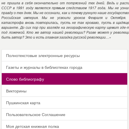
не пришла в себя окончательно от потрясений тех дней. Ведь и расп
СССР в 1991 году является прямым следствием 1917 года. Мы не узна
правду о тех днях. Мы не осознали, как и почему рухнуло наше государство
Российская империя. Мы не усвоили уроков Февраля и Октября.
катастрофа вновь повторилась, пусть не так кроваво, пусть в щадящ
варианте. До сих пор при взгляде на географическую карту щемит где-
под ложечкой. Кто же автор нашей революции? Разве может у революц
быть автор? Это и есть главная загадка русской революции…»
Полнотекстовые электронные ресурсы
Газеты и журналы в библиотеках города
Слово библиографу
Викторины
Пушкинская карта
Пользовательское Соглашение
Моя детская книжная полка