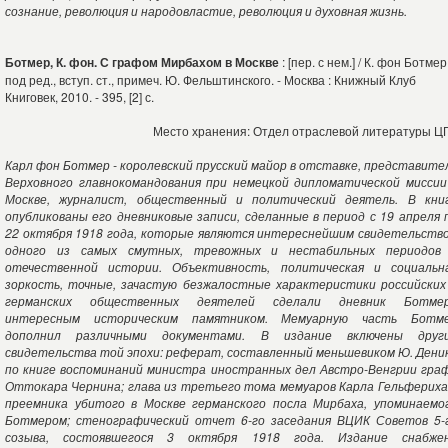
сознание, революция и народовластие, революция и духовная жизнь.
Ботмер, К. фон. С графом Мирбахом в Москве
: [пер. с нем.] / К. фон Ботмер 
под ред., вступ. ст., примеч. Ю. Фельштинского. - Москва : Книжный Клуб
Книговек, 2010. - 395, [2] с.
Место хранения: Отдел отраслевой литературы Ц
Карл фон Ботмер - королевский прусский майор в отставке, представите
Верховного главнокомандования при немецкой дипломатической миссии
Москве, журналист, общественный и политический деятель. В кни
опубликованы его дневниковые записи, сделанные в период с 19 апреля 
22 октября 1918 года, которые являются интереснейшим свидетельств
одного из самых смутных, тревожных и нестабильных периодов
отечественной истории. Объективность, политическая и социальн
зоркость, точные, зачастую безжалостные характеристики российских
германских общественных деятелей сделали дневник Ботме
интересным историческим памятником. Мемуарную часть Ботм
дополнил различными документами. В издание включены друг
свидетельства той эпохи: реферат, составленный меньшевиком Ю. Дени
по книге воспоминаний министра иностранных дел Австро-Венгрии гра
Оттокара Чернина; глава из третьего тома мемуаров Карла Гельфериха
преемника убитого в Москве германского посла Мирбаха, упоминаемо
Ботмером; стенографический отчет 6-го заседания ВЦИК Советов 5-
созыва, состоявшегося 3 октября 1918 года. Издание снабже