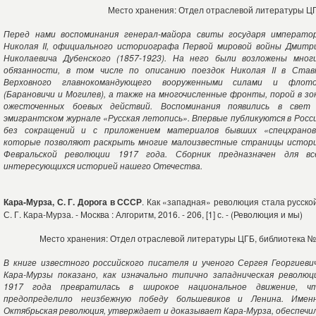
Место хранения: Отдел отраслевой литературы Ц
Перед нами воспоминания генерал-майора свиты государя императо
Николая II, официального историографа Первой мировой войны Дмитр
Николаевича Дубенского (1857-1923). На него были возложены мног
обязанности, в том числе по описанию поездок Николая II в Став
Верховного главнокомандующего вооруженными силами и флот
(Барановичи и Могилев), а также на многочисленные фронты, порой в зо
ожесточенных боевых действий. Воспоминания появились в свет
эмигрантском журнале «Русская летопись». Впервые публикуются в Росс
без сокращений и с приложением материалов бывших «спецхранов
которые позволяют раскрыть многие малоизвестные страницы истор
Февральской революции 1917 года. Сборник предназначен для вс
интересующихся историей нашего Отечества.
Кара-Мурза, С. Г. Дорога в СССР
. Как «западная» революция стала русской
С. Г. Кара-Мурза. - Москва : Алгоритм, 2016. - 206, [1] с. - (Революция и мы)
Место хранения: Отдел отраслевой литературы ЦГБ, библиотека №
В книге известного российского писателя и ученого Сергея Георгиеви
Кара-Мурзы показано, как изначально типично западническая революц
1917 года превратилась в широкое национальное движение, ч
предопределило неизбежную победу большевиков и Ленина. Имен
Октябрьская революция, утверждает и доказывает Кара-Мурза, обеспечи