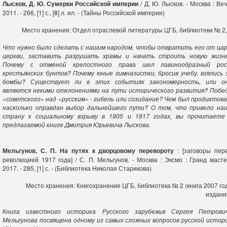
Лысков, Д. Ю. Сумерки Российской империи
/ Д. Ю. Лысков. - Москва : Веч
2011. - 266, [1] с., [8] л. ил. - (Тайны Российской империи)
Место хранения: Отдел отраслевой литературы ЦГБ, библиотеки № 2,
Что нужно было сделать с нашим народом, чтобы отвратить его от цар
церкви, заставить разрушать храмы и начать строить новую жизн
Почему с отменой крепостного права шел лавинообразный ро
крестьянских бунтов? Почему юные гимназистки, бросив учебу, взялись 
бомбы? Существует ли в этих событиях закономерность, или о
являются некими отклонениями на пути исторического развития? Побе
«советского» над «русским» - гибель или созидание? Чем был продиктова
насколько оправдан выбор дальнейшего пути? О том, что привело на
страну к социальному взрыву в 1905 и 1917 годах, вы прочитаете
предлагаемой книге Дмитрия Юрьевича Лыскова.
Мельгунов, С. П. На путях к дворцовому перевороту
: [заговоры пер
революцией 1917 года] / С. П. Мельгунов. - Москва : Эксмо : Гранд масте
2017. - 285, [1] с. - (Библиотека Николая Старикова)
Место хранения: Книгохранение ЦГБ, библиотека № 2 (книга 2007 го
издани
Книга известного историка Русского зарубежья Сергея Петрови
Мельгунова посвящена одному из самых сложных вопросов русской истор