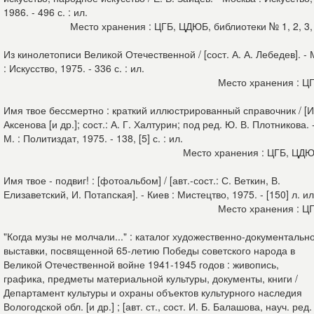
1986. - 496 с. : ил.
Место хранения : ЦГБ, ЦДЮБ, библиотеки № 1, 2, 3,
Из кинолетописи Великой Отечественной / [сост. А. А. Лебедев]. - 
: Искусство, 1975. - 336 с. : ил.
Место хранения : Ц
Имя твое бессмертно : краткий иллюстрированный справочник / [И
Аксенова [и др.]; сост.: А. Г. Халтурин; под ред. Ю. В. Плотникова. 
М. : Политиздат, 1975. - 138, [5] с. : ил.
Место хранения : ЦГБ, ЦД
Имя твое - подвиг! : [фотоальбом] / [авт.-сост.: С. Веткин, В.
Елизаветский, И. Потапская]. - Киев : Мистецтво, 1975. - [150] л. и
Место хранения : Ц
"Когда музы не молчали..." : каталог художественно-документальн
выставки, посвященной 65-летию Победы советского народа в
Великой Отечественной войне 1941-1945 годов : живопись,
графика, предметы материальной культуры, документы, книги /
Департамент культуры и охраны объектов культурного наследия
Вологодской обл. [и др.] ; [авт. ст., сост. И. Б. Балашова, науч. ред.