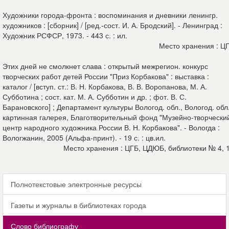
Художники города-фронта : воспоминания и дневники ленингр.
художников : [сборник] / [ред.-сост. И. А. Бродский]. - Ленинград :
Художник РСФСР, 1973. - 443 с. : ил.
Место хранения : Ц
Этих дней не смолкнет слава : открытый межрегион. конкурс
творческих работ детей России "Приз Корбакова" : выставка :
каталог / [вступ. ст.: В. Н. Корбакова, В. В. Воропанова, М. А.
Субботина ; сост. кат. М. А. Субботин и др. ; фот. В. С.
Барановского] ; Департамент культуры Вологод. обл., Вологод. обл
картинная галерея, Благотворительный фонд "Музейно-творчески
центр народного художника России В. Н. Корбакова". - Вологда :
Вологжанин, 2005 (Альфа-принт). - 19 с. : цв.ил.
Место хранения : ЦГБ, ЦДЮБ, библиотеки № 4, 
Полнотекстовые электронные ресурсы
Газеты и журналы в библиотеках города
Слово библиографу