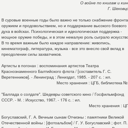
О войне по книгам и кин
Г. Шеховц
В суровые военные годы было важно не только снабжение фронта
оружием и продовольствием, но и поддержание высокого боевого
духа в войсках. Психологическая и идеологическая поддержка -
мощное оружие победы, и в этом немалую роль сыграло искусство
В то время важным было каждое направление: живопись,
кинематограф, литература, музыка - все это внесло свой вклад в
преодолении силы захватчиков.
Артисты в погонах : воспоминания артистов Театра
Краснознаменного Балтийского флота / [составитель Г. С.
Веретенников]. - Ленинград : Лениздат, 1985. - 207 с. : ил.
Место хранения : ЦГБ, библиотека №
"Баллада о солдате". Шедевры советского кино / Госфильмфонд
СССР. - М. : Искусство, 1967. - 176 с. : ил.
Место хранения : Ц
Богуславский, Г. А. Вечным сынам Отчизны : памятники Великой
Отечественной войны : [фотоальбом] / Г. У. Богуславский ; фот. П.