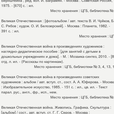
Бернштейна ; ред. кол. И. Баграмян. - Москва : Советская Россия,
1975. - [670] с. : ил.
Место хранения : ЦГБ, библиотека №
Великая Отечественная : [фотоальбом / авт. текста В. И. Чуйков, Б
С. Рябов ; худож. О. И. Белозерский]. - Москва : Планета, 1982. -
391 с. : ил.
Место хранения : Ц
Великая Отечественная война в произведениях художников :
наглядно-дидактическое пособие : [для занятий с детьми в
дошкольных учреждениях и дома]. - М. : Мозаика-синтез, 2010. - [8
отд. л. ил. - (Рассказы по картинкам).
Место хранения : ЦГБ, библиотеки № 3, 4, 13, 
Великая Отечественная война в произведениях советских
художников : альбом / авт. вступ. ст., сост. А. А. Юферова. - Москв
: Изобразительное искусство, 1985. - 151 с. : ил., цв. ил. - Текст
парал. рус., англ., фр., исп., нем.
Место хранения : ЦГБ, библиотека №
Великая Отечественная война. Живопись. Графика. Скульптура :
[альбом] / сост., авт. вступ. ст. Г. Г. Серов. - Москва :