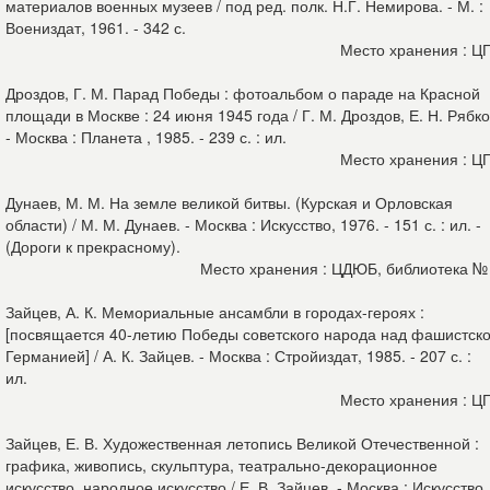
материалов военных музеев / под ред. полк. Н.Г. Немирова. - М. :
Воениздат, 1961. - 342 с.
Место хранения : Ц
Дроздов, Г. М. Парад Победы : фотоальбом о параде на Красной
площади в Москве : 24 июня 1945 года / Г. М. Дроздов, Е. Н. Рябко
- Москва : Планета , 1985. - 239 с. : ил.
Место хранения : Ц
Дунаев, М. М. На земле великой битвы. (Курская и Орловская
области) / М. М. Дунаев. - Москва : Искусство, 1976. - 151 с. : ил. -
(Дороги к прекрасному).
Место хранения : ЦДЮБ, библиотека №
Зайцев, А. К. Мемориальные ансамбли в городах-героях :
[посвящается 40-летию Победы советского народа над фашистск
Германией] / А. К. Зайцев. - Москва : Стройиздат, 1985. - 207 с. :
ил.
Место хранения : Ц
Зайцев, Е. В. Художественная летопись Великой Отечественной :
графика, живопись, скульптура, театрально-декорационное
искусство, народное искусство / Е. В. Зайцев. - Москва : Искусство,