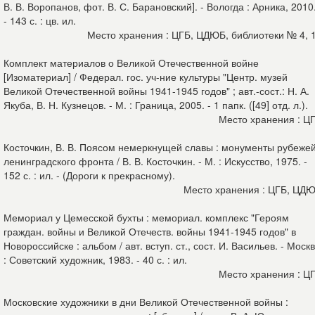
В. В. Воропанов, фот. В. С. Барановский]. - Вологда : Арника, 2010
- 143 с. : цв. ил.
Место хранения : ЦГБ, ЦДЮБ, библиотеки № 4, 
Комплект материалов о Великой Отечественной войне
[Изоматериал] / Федерал. гос. уч-ние культуры "Центр. музей
Великой Отечественной войны 1941-1945 годов" ; авт.-сост.: Н. А.
Якуба, В. Н. Кузнецов. - М. : Граница, 2005. - 1 папк. ([49] отд. л.).
Место хранения : Ц
Косточкин, В. В. Поясом немеркнущей славы : монументы рубеже
ленинградского фронта / В. В. Косточкин. - М. : Искусство, 1975. -
152 с. : ил. - (Дороги к прекрасному).
Место хранения : ЦГБ, ЦД
Мемориал у Цемесской бухты : мемориал. комплекс "Героям
граждан. войны и Великой Отечеств. войны 1941-1945 годов" в
Новороссийске : альбом / авт. вступ. ст., сост. И. Васильев. - Моск
: Советский художник, 1983. - 40 с. : ил.
Место хранения : Ц
Московские художники в дни Великой Отечественной войны :