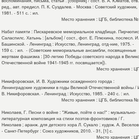
воспоминания, письма, статьи : [сборник] / сост. В. А. Юматов, отв.
ред., авт. предисл. П. К. Суздалев. - Москва : Советский художник,
1981. - 511 с. : ил.
Место хранения : ЦГБ, библиотека №
Набат памяти : Пискаревское мемориальное кладбище. Пирчюпис
Саласпилс. Хатынь : [альбом] / сост., фот. Е. Плюхина, послесл. И
Башинской. - Ленинград : Искусство, Ленинград. отд-ние, 1975. -
159 с. : ил. - (Советские мемориальные ансамбли, посвященные
жертвам фашизма : [30-летию Победы советского народа в Велик
Отечественной войне 1941-1945 гг. посвящается]).
Место хранения : Ц
Никифоровская, И. В. Художники осажденного города :
Ленинградские художники в годы Великой Отечественной войны / 
В. Никифоровская. - Ленинград : Искусство, 1985. - 240 с. : ил.
Место хранения : ЦГБ, библиотека №
Николаев, Г. Песни о войне : "Живые, пойте о нас!" : музыкально-
литературная композиция на стихи поэтов-фронтовиков / Г.
Николаев ; аранж. для детского хора Л. Сукало ; худож. А. Веселов
- Санкт-Петербург : Союз художников, 2010. - 31, [1] с.
Место хранения : Ц