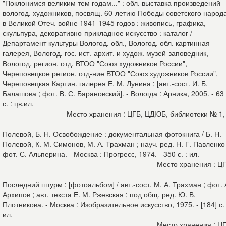
"Поклонимся великим тем годам..." : обл. выставка произведений
вологод. художников, посвящ. 60-летию Победы советского народ
в Великой Отеч. войне 1941-1945 годов : живопись, графика,
скульпура, декоративно-прикладное искусство : каталог /
Департамент культуры Вологод. обл., Вологод. обл. картинная
галерея, Вологод. гос. ист.-архит. и худож. музей-заповедник,
Вологод. регион. отд. ВТОО "Союз художников России",
Череповецкое регион. отд-ние ВТОО "Союз художников России",
Череповецкая Картин. галерея Е. М. Лунина ; [авт.-сост. И. Б.
Балашова ; фот. В. С. Барановский]. - Вологда : Арника, 2005. - 63
с. : цв.ил.
Место хранения : ЦГБ, ЦДЮБ, библиотеки № 1,
Полевой, Б. Н. Освобождение : документальная фотокнига / Б. Н.
Полевой, К. М. Симонов, М. А. Трахман ; науч. ред. Н. Г. Павленко 
фот. С. Альперина. - Москва : Прогресс, 1974. - 350 с. : ил.
Место хранения : Ц
Последний штурм : [фотоальбом] / авт.-сост. М. А. Трахман ; фот. 
Архипов ; авт. текста Е. М. Ржевская ; под общ. ред. Ю. В.
Плотникова. - Москва : Изобразительное искусство, 1975. - [184] с. 
ил.
Место хранения : Ц