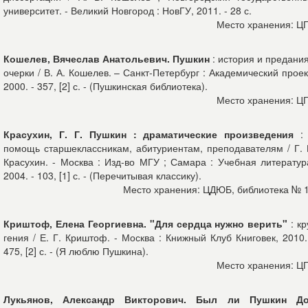
университет. - Великий Новгород : НовГУ, 2011. - 28 с.
Место хранения: Ц
Кошелев, Вячеслав Анатольевич. Пушкин
: история и предания
очерки / В. А. Кошелев. – Санкт-Петербург : Академический проек
2000. - 357, [2] с. - (Пушкинская библиотека).
Место хранения: Ц
Красухин, Г. Г. Пушкин : драматические произведения
: 
помощь старшеклассникам, абитуриентам, преподавателям / Г. 
Красухин. - Москва : Изд-во МГУ ; Самара : Учебная литератур
2004. - 103, [1] с. - (Перечитывая классику).
Место хранения: ЦДЮБ, библиотека № 
Криштоф, Елена Георгиевна. "Для сердца нужно верить"
: кр
гения / Е. Г. Криштоф. - Москва : Книжный Клуб Книговек, 2010.
475, [2] с. - (Я люблю Пушкина).
Место хранения: Ц
Лукьянов, Александр Викторович. Был ли Пушкин Д