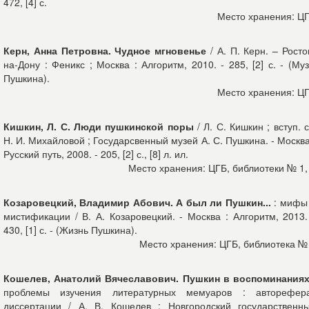
472, [4] с.
Место хранения: Ц
Керн, Анна Петровна. Чудное мгновенье
/ А. П. Керн. – Росто
на-Дону : Феникс ; Москва : Алгоритм, 2010. - 285, [2] с. - (Му
Пушкина).
Место хранения: Ц
Кишкин, Л. С. Люди пушкинской поры
/ Л. С. Кишкин ; вступ. с
Н. И. Михайловой ; Государсвенный музей А. С. Пушкина. - Москва
Русский путь, 2008. - 205, [2] с., [8] л. ил.
Место хранения: ЦГБ, библиотеки № 1,
Козаровецкий, Владимир Абович. А был ли Пушкин...
: мифы
мистификации / В. А. Козаровецкий. - Москва : Алгоритм, 2013.
430, [1] с. - (Жизнь Пушкина).
Место хранения: ЦГБ, библиотека №
Кошелев, Анатолий Вячеславович. Пушкин в воспоминания
проблемы изучения литературных мемуаров : авторефер
диссертации / А. В. Кошелев ; Новгородский государственн