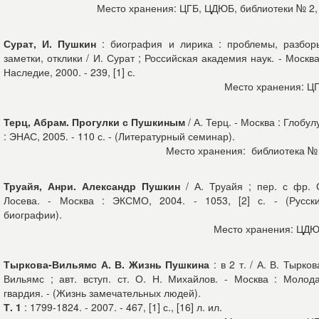
Место хранения: ЦГБ, ЦДЮБ, библиотеки № 2,
Сурат, И. Пушкин
: биография и лирика : проблемы, разбор
заметки, отклики / И. Сурат ; Российская академия наук. - Москва
Наследие, 2000. - 239, [1] с.
Место хранения: Ц
Терц, Абрам. Прогулки с Пушкиным
/ А. Терц. - Москва : Глобул
: ЭНАС, 2005. - 110 с. - (Литературный семинар).
Место хранения: библиотека №
Труайя, Анри. Александр Пушкин
/ А. Труайя ; пер. с фр. 
Лосева. - Москва : ЭКСМО, 2004. - 1053, [2] с. - (Русск
биографии).
Место хранения: ЦД
Тыркова-Вильямс А. В. Жизнь Пушкина
: в 2 т. / А. В. Тырков
Вильямс ; авт. вступ. ст. О. Н. Михайлов. - Москва : Молод
гвардия. - (Жизнь замечательных людей).
Т. 1
: 1799-1824. - 2007. - 467, [1] с., [16] л. ил.