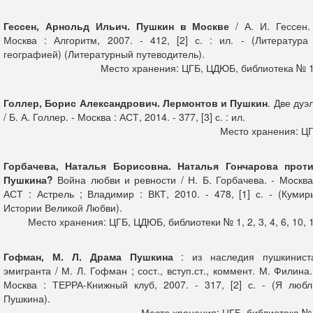
Гессен, Арнольд Ильич. Пушкин в Москве
/ А. И. Гессен.
Москва : Алгоритм, 2007. - 412, [2] с. : ил. - (Литература
географией) (Литературный путеводитель).
Место хранения: ЦГБ, ЦДЮБ, библиотека № 
Голлер, Борис Александрович. Лермонтов и Пушкин
. Две дуэ
/ Б. А. Голлер. - Москва : АСТ, 2014. - 377, [3] с. : ил.
Место хранения: Ц
Горбачева, Наталья Борисовна. Наталья Гончарова прот
Пушкина?
Война любви и ревности / Н. Б. Горбачева. - Москва
АСТ : Астрель ; Владимир : ВКТ, 2010. - 478, [1] с. - (Кумир
Истории Великой Любви).
Место хранения: ЦГБ, ЦДЮБ, библиотеки № 1, 2, 3, 4, 6, 10, 
Гофман, М. Л. Драма Пушкина
: из наследия пушкинист
эмигранта / М. Л. Гофман ; сост., вступ.ст., коммент. М. Филина.
Москва : ТЕРРА-Книжный клуб, 2007. - 317, [2] с. - (Я люб
Пушкина).
Место хранения: ЦГБ, библиотека №