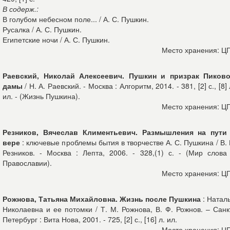
В содерж.:
В голубом небесном поле... / А. С. Пушкин.
Русалка / А. С. Пушкин.
Египетские ночи / А. С. Пушкин.
Место хранения: Ц
Раевский, Николай Алексеевич. Пушкин и призрак Пиков
дамы
/ Н. А. Раевский. - Москва : Алгоритм, 2014. - 381, [2] с., [8] 
ил. - (Жизнь Пушкина).
Место хранения: Ц
Резников, Вячеслав Климентьевич. Размышления на пути
вере
: ключевые проблемы бытия в творчестве А. С. Пушкина / В. 
Резников. - Москва : Лепта, 2006. - 328,(1) с. - (Мир слова
Православии).
Место хранения: Ц
Рожнова, Татьяна Михайловна. Жизнь после Пушкина
: Натал
Николаевна и ее потомки / Т. М. Рожнова, В. Ф. Рожнов. – Санк
Петербург : Вита Нова, 2001. - 725, [2] с., [16] л. ил.
Место хранения: Ц