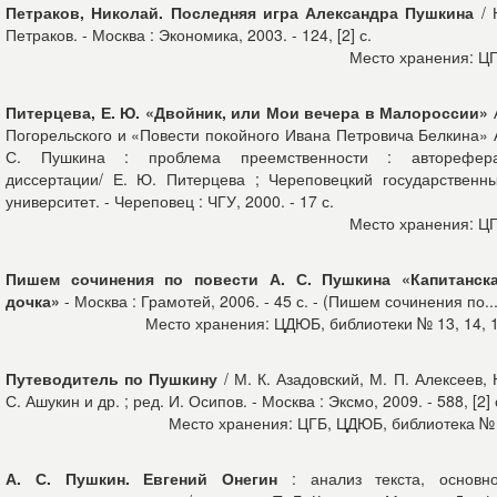
Петраков, Николай. Последняя игра Александра Пушкина
/ 
Петраков. - Москва : Экономика, 2003. - 124, [2] с.
Место хранения: Ц
Питерцева, Е. Ю. «Двойник, или Мои вечера в Малороссии»
Погорельского и «Повести покойного Ивана Петровича Белкина» 
С. Пушкина : проблема преемственности : авторефер
диссертации/ Е. Ю. Питерцева ; Череповецкий государственн
университет. - Череповец : ЧГУ, 2000. - 17 с.
Место хранения: Ц
Пишем сочинения по повести А. С. Пушкина «Капитанск
дочка»
- Москва : Грамотей, 2006. - 45 с. - (Пишем сочинения по...
Место хранения: ЦДЮБ, библиотеки № 13, 14, 
Путеводитель по Пушкину
/ М. К. Азадовский, М. П. Алексеев, 
С. Ашукин и др. ; ред. И. Осипов. - Москва : Эксмо, 2009. - 588, [2] 
Место хранения: ЦГБ, ЦДЮБ, библиотека №
А. С. Пушкин. Евгений Онегин
: анализ текста, основн