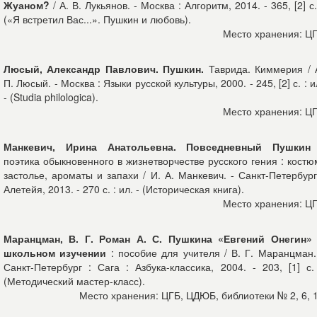
Жуаном?
/ А. В. Лукьянов. - Москва : Алгоритм, 2014. - 365, [2] с.
(«Я встретил Вас...». Пушкин и любовь).
Место хранения: Ц
Люсый, Александр Павлович. Пушкин.
Таврида. Киммерия / 
П. Люсый. - Москва : Языки русской культуры, 2000. - 245, [2] с. : и
- (Studia philologica).
Место хранения: Ц
Манкевич, Ирина Анатольевна. Повседневный Пушки
поэтика обыкновенного в жизнетворчестве русского гения : костю
застолье, ароматы и запахи / И. А. Манкевич. - Санкт-Петербург
Алетейя, 2013. - 270 с. : ил. - (Историческая книга).
Место хранения: Ц
Маранцман, В. Г. Роман А. С. Пушкина «Евгений Онегин»
школьном изучении
: пособие для учителя / В. Г. Маранцман.
Санкт-Петербург : Сага : Азбука-классика, 2004. - 203, [1] с.
(Методический мастер-класс).
Место хранения: ЦГБ, ЦДЮБ, библиотеки № 2, 6, 