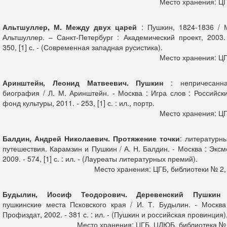
Место хранения: Ц
Альтшуллер, М. Между двух царей
: Пушкин, 1824-1836 / 
Альтшуллер. – Санкт-Петербург : Академический проект, 2003.
350, [1] с. - (Современная западная русистика).
Место хранения: Ц
Аринштейн, Леонид Матвеевич. Пушкин
: непричесанн
биография / Л. М. Аринштейн. - Москва : Игра слов : Российск
фонд культуры, 2011. - 253, [1] с. : ил., портр.
Место хранения: Ц
Балдин, Андрей Николаевич. Протяжение точки
: литературн
путешествия. Карамзин и Пушкин / А. Н. Балдин. - Москва : Эксм
2009. - 574, [1] с. : ил. - (Лауреаты литературных премий).
Место хранения: ЦГБ, библиотеки № 2,
Будылин, Иосиф Теодорович. Деревенский Пушкин
пушкинские места Псковского края / И. Т. Будылин. - Москва
Профиздат, 2002. - 381 с. : ил. - (Пушкин и российская провинция)
Место хранения: ЦГБ, ЦДЮБ, библиотека №