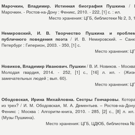
Марочкин, Владимир. Истинная биография Пушкина
/ В
Марочкин. - Ростов-на-Дону : Феникс, 2010. - 222, [1] с. : ил.
Место хранения: ЦГБ, библиотеки № 2, 3, 
Немировский, И. В. Творчество Пушкина и пробле
публичного поведения поэта
/ И. В. Немировский. – Санк
Петербург : Гиперион, 2003. - 350, [1] с.
Место хранения: Ц
Новиков, Владимир Иванович. Пушкин
/ В. И. Новиков. - Москва
Молодая гвардия, 2014. - 252, [1] с., [16] л. ил. - (Жиз
замечательных людей ; вып. 60).
Место хранения: Ц
Ободовская, Ирина Михайловна. Сестры Гончаровы
. Котор
из трех? / И. М. Ободовская, М. А. Дементьев. – Ростов-на-Дону
Феникс ; Москва : Алгоритм-книга, 2010. - 285, [2] с., [8] л. ил.
(Музы Пушкина).
Место хранения: ЦГБ, ЦДЮБ, библиотека №