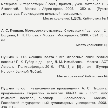
материал, интерпретации / сост., примеч., учеб. материал Е. 
Яковлевой. - Москва : Айрис-пресс, 2005. - 350 с. - (Русск
литература. Произведения школьной программы).
Место хранения: ЦДЮБ, библиотека № 
А. С. Пушкин. Московские страницы биографии
/ авт.-сост.: Е. 
Болдина, Н. Н. Попова. - Москва : Мосгорархив, 2000. - 324, [3] с.
ил.
Место хранения: Ц
Пушкин и 113 женщин поэта
: все любовные связи велико
повесы / П. К. Губер и др. ; ред. Д. М. Измайлова. - Москва : АСТ
Астрель : Полиграфиздат, 2010. - 478, [1] с., [8] л. ил. - (Кумир
Истории Великой Любви).
Место хранения: библиотека №
Пушкин плюс
: незаконченные произведения А. С. Пушкина
продолжениях творческих читателей XIX-XX вв. / сост., публ
коммент., послесл., библиогр. Е. Абрамовских. - Москва
Российский государственный гуманитарный университет, 2008.
429, [1] с.