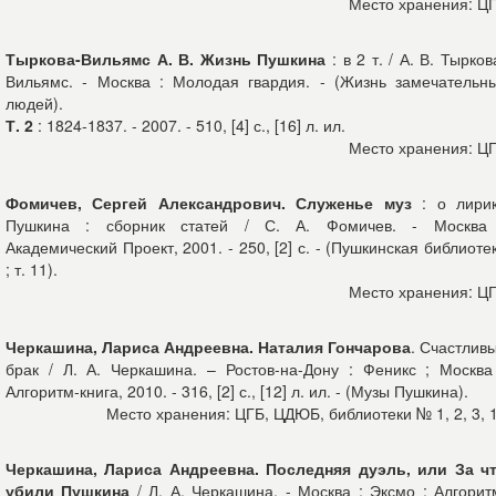
Место хранения: Ц
Тыркова-Вильямс А. В. Жизнь Пушкина
: в 2 т. / А. В. Тырков
Вильямс. - Москва : Молодая гвардия. - (Жизнь замечательн
людей).
Т. 2
: 1824-1837. - 2007. - 510, [4] с., [16] л. ил.
Место хранения: Ц
Фомичев, Сергей Александрович. Служенье муз
: о лири
Пушкина : сборник статей / С. А. Фомичев. - Москва
Академический Проект, 2001. - 250, [2] с. - (Пушкинская библиоте
; т. 11).
Место хранения: Ц
Черкашина, Лариса Андреевна. Наталия Гончарова
. Счастлив
брак / Л. А. Черкашина. – Ростов-на-Дону : Феникс ; Москва
Алгоритм-книга, 2010. - 316, [2] с., [12] л. ил. - (Музы Пушкина).
Место хранения: ЦГБ, ЦДЮБ, библиотеки № 1, 2, 3, 
Черкашина, Лариса Андреевна. Последняя дуэль, или За ч
убили Пушкина
/ Л. А. Черкашина. - Москва : Эксмо : Алгорит