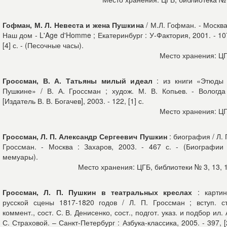
Гофман, М. Л. Невеста и жена Пушкина
/ М.Л. Гофман. - Москва
Наш дом - L'Age d'Homme ; Екатеринбург : У-Фактория, 2001. - 10
[4] с. - (Песочные часы).
Место хранения: Ц
Гроссман, В. А. Татьяны милый идеал
: из книги «Этюды
Пушкине» / В. А. Гроссман ; худож. М. В. Копьев. - Вологда
[Издатель В. В. Богачев], 2003. - 122, [1] с.
Место хранения: Ц
Гроссман, Л. П. Александр Сергеевич Пушкин
: биография / Л. 
Гроссман. - Москва : Захаров, 2003. - 467 с. - (Биографии
мемуары).
Место хранения: ЦГБ, библиотеки № 3, 13, 
Гроссман, Л. П. Пушкин в театральных креслах
: карти
русской сцены 1817-1820 годов / Л. П. Гроссман ; вступ. ст
коммент., сост. С. В. Денисенко, сост., подгот. указ. и подбор ил. 
С. Страховой. – Санкт-Петербург : Азбука-классика, 2005. - 397, [