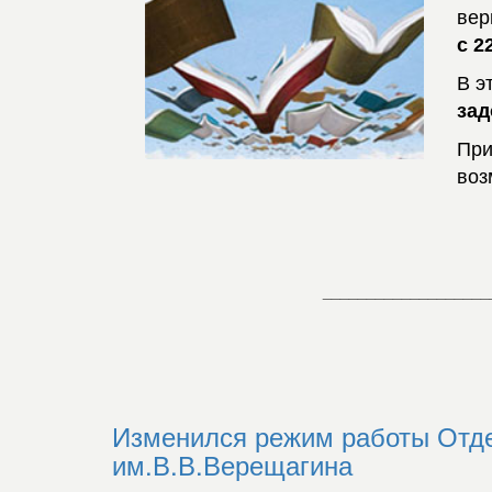
вер
с 2
В э
за
При
воз
___________________
Изменился режим работы Отде
им.В.В.Верещагина