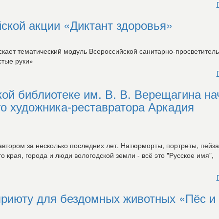
йской акции «Диктант здоровья»
ускает тематический модуль Всероссийской санитарно-просветител
стые руки»
кой библиотеке им. В. В. Верещагина на
го художника-реставратора Аркадия
 автором за несколько последних лет. Натюрморты, портреты, пейза
края, города и люди вологодской земли - всё это "Русское имя",
риюту для бездомных животных «Пёс и 