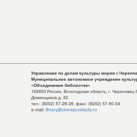
Управление по делам культуры мэрии г.Черепо
Муниципальное автономное учреждение культ
«Объединение библиотек»
162600 Россия, Вологодская область, г. Череповец 
Доменщиков д. 32
тел.: (8202) 57-28-28, факс: (8202) 57-80-54
e-mail:
library@cherepovetscity.ru