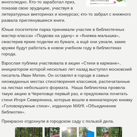
многолюдно. Кто-то заработал приз,
показав свою эрудицию, участвуя в
литературных викторинах и конкурсах; кто-то забрал с книжного
развала приглянувшиеся книги.
Юные посетители парка принимали участие в библиотечных
мастер-классах «Подкова на удачу» и «Книжка-малышка»,
смастерив яркие поделки из бумаги, а ещё они узнали, какие
кружки будут работать в новом учебном году в библиотеках
города.
Взрослая публика участвовала в акции «Стихи в кармане»,
инициатором которой несколько лет назад выступил московский
писатель Иван Митин. Он оставлял в городе в самых
неожиданных местах стихотворения классиков, распечатанные
на листках небольшого формата. Наша библиотека провела
такую акцию в Череповце первый раз, и предложила почитать
стихи Игоря Северянина, которые вошли в миниатюрную книжку
«Головокружные стихи», изданную МАУК «Объединение
библиотек».
Прекрасно отдохнули в городском саду с пользой дела.