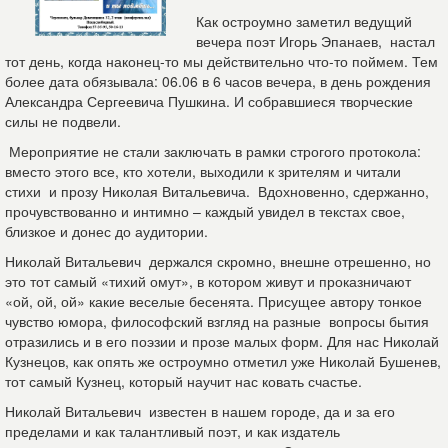
Как остроумно заметил ведущий
вечера поэт Игорь Эпанаев, настал
тот день, когда наконец-то мы действительно что-то поймем. Тем
более дата обязывала: 06.06 в 6 часов вечера, в день рождения
Александра Сергеевича Пушкина. И собравшиеся творческие
силы не подвели.
Мероприятие не стали заключать в рамки строгого протокола:
вместо этого все, кто хотели, выходили к зрителям и читали
стихи и прозу Николая Витальевича. Вдохновенно, сдержанно,
прочувствованно и интимно – каждый увидел в текстах свое,
близкое и донес до аудитории.
Николай Витальевич держался скромно, внешне отрешенно, но
это тот самый «тихий омут», в котором живут и проказничают
«ой, ой, ой» какие веселые бесенята. Присущее автору тонкое
чувство юмора, философский взгляд на разные вопросы бытия
отразились и в его поэзии и прозе малых форм. Для нас Николай
Кузнецов, как опять же остроумно отметил уже Николай Бушенев,
тот самый Кузнец, который научит нас ковать счастье.
Николай Витальевич известен в нашем городе, да и за его
пределами и как талантливый поэт, и как издатель