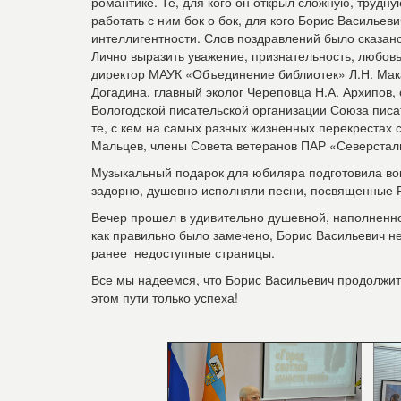
романтике. Те, для кого он открыл сложную, трудн
работать с ним бок о бок, для кого Борис Василье
интеллигентности. Слов поздравлений было сказано
Лично выразить уважение, признательность, любов
директор МАУК «Объединение библиотек» Л.Н. Мак
Догадина, главный эколог Череповца Н.А. Архипов,
Вологодской писательской организации Союза писат
те, с кем на самых разных жизненных перекрестах с
Мальцев, члены Совета ветеранов ПАР «Северстал
Музыкальный подарок для юбиляра подготовила во
задорно, душевно исполняли песни, посвященные 
Вечер прошел в удивительно душевной, наполненн
как правильно было замечено, Борис Васильевич н
ранее недоступные страницы.
Все мы надеемся, что Борис Васильевич продолжит
этом пути только успеха!