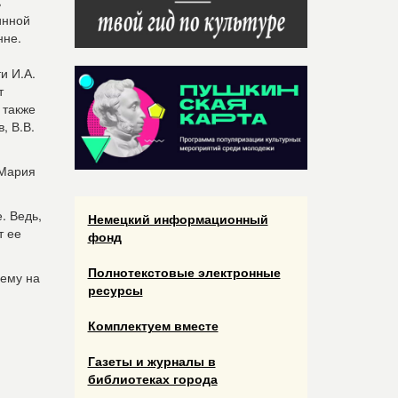
ь
инной
нне.
и И.А.
т
 также
, В.В.
 Мария
. Ведь,
Немецкий информационный
ет ее
фонд
Полнотекстовые электронные
 ему на
ресурсы
Комплектуем вместе
Газеты и журналы в
библиотеках города