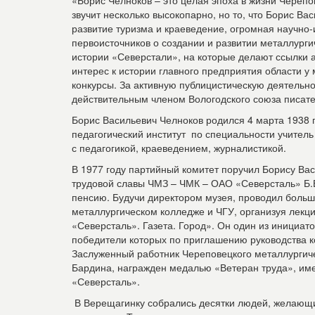
«Борис Челноков – это целая эпоха в жизни Черепов
звучит несколько высокопарно, но то, что Борис Ва
развитие туризма и краеведение, огромная научно-
первоисточников о создании и развитии металлургич
истории «Северстали», на которые делают ссылки 
интерес к истории главного предприятия области у
конкурсы. За активную публицистическую деятельнос
действительным членом Вологодского союза писате
Борис Васильевич Челноков родился 4 марта 1938 
педагогический институт по специальности учитель
с педагогикой, краеведением, журналистикой.
В 1977 году партийный комитет поручил Борису Вас
трудовой славы ЧМЗ – ЧМК – ОАО «Северсталь» Б.В
пенсию. Будучи директором музея, проводил большу
металлургическом колледже и ЧГУ, организуя лекци
«Северсталь». Газета. Город». Он один из инициат
победители которых по приглашению руководства к
Заслуженный работник Череповецкого металлургиче
Бардина, награжден медалью «Ветеран труда», им
«Северсталь».
В Верещагинку собрались десятки людей, желающи