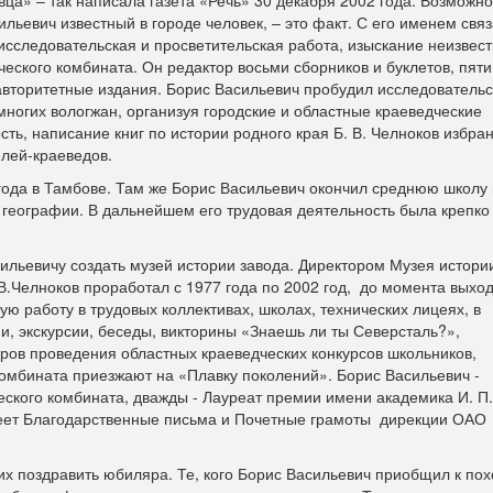
ца» – так написала газета «Речь» 30 декабря 2002 года. Возможно
сильевич известный в городе человек, – это факт. С его именем свя
исследовательская и просветительская работа, изыскание неизвес
еского комбината. Он редактор восьми сборников и буклетов, пяти
авторитетные издания. Борис Васильевич пробудил исследователь
 многих вологжан, организуя городские и областные краеведческие
ть, написание книг по истории родного края Б. В. Челноков избра
лей-краеведов.
года в Тамбове. Там же Борис Васильевич окончил среднюю школу 
 географии. В дальнейшем его трудовая деятельность была крепко
ильевичу создать музей истории завода. Директором Музея истори
.Челноков проработал с 1977 года по 2002 год, до момента выход
ю работу в трудовых коллективах, школах, технических лицеях, в
и, экскурсии, беседы, викторины «Знаешь ли ты Северсталь?»,
оров проведения областных краеведческих конкурсов школьников,
омбината приезжают на «Плавку поколений». Борис Васильевич -
ского комбината, дважды - Лауреат премии имени академика И. П.
еет Благодарственные письма и Почетные грамоты дирекции ОАО
х поздравить юбиляра. Те, кого Борис Васильевич приобщил к по