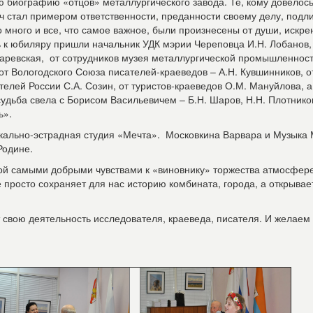
ую биографию «отцов» металлургического завода. Те, кому довелос
вич стал примером ответственности, преданности своему делу, подл
 много и все, что самое важное, были произнесены от души, искре
ь к юбиляру пришли начальник УДК мэрии Череповца И.Н. Лобанов,
аревская, от сотрудников музея металлургической промышленност
 от Вологодского Союза писателей-краеведов – А.Н. Кувшинников, о
елей России С.А. Созин, от туристов-краеведов О.М. Мануйлова, а
удьба свела с Борисом Васильевичем – Б.Н. Шаров, Н.Н. Плотников
ь».
кально-эстрадная студия «Мечта». Московкина Варвара и Музыка
Родине.
ой самыми добрыми чувствами к «виновнику» торжества атмосфере
е просто сохраняет для нас историю комбината, города, а открыва
 свою деятельность исследователя, краеведа, писателя. И желаем