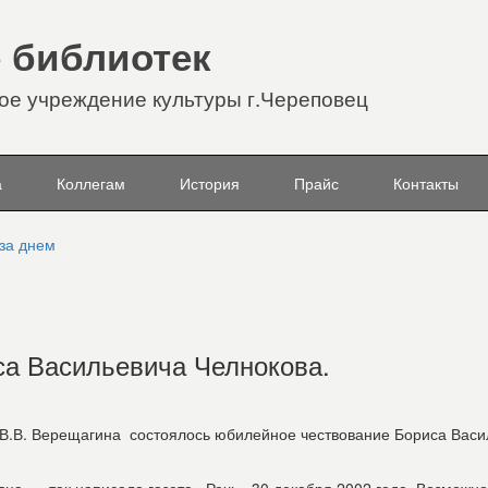
 библиотек
е учреждение культуры г.Череповец
а
Коллегам
История
Прайс
Контакты
 за днем
а Васильевича Челнокова.
 В.В. Верещагина состоялось юбилейное чествование Бориса Васи