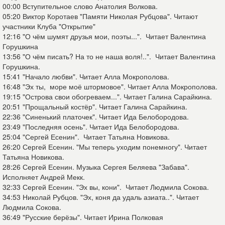
00:00​ Вступительное слово Анатолия Волкова.
05:20​ Виктор Коротаев "Памяти Николая Рубцова". Читают
участники Клуба "Открытие"
12:16​ "О чём шумят друзья мои, поэты...". Читает Валентина
Горушкина
13:56​ "О чём писать? На то не наша воля!..". Читает Валентина
Горушкина.
15:41​ "Начало любви". Читает Алла Мокрополова.
16:48​ "Эх ты, море моё штормовое". Читает Алла Мокрополова.
19:15​ "Острова свои обогреваем...". Читает Галина Сарайкина.
20:51​ "Прощальный костёр". Читает Галина Сарайкина.
22:36​ "Синенький платочек". Читает Ида Белобородова.
23:49​ "Последняя осень". Читает Ида Белобородова.
25:04​ "Сергей Есенин". Читает Татьяна Новикова.
26:20​ Сергей Есенин. "Мы теперь уходим понемногу". Читает
Татьяна Новикова.
28:26​ Сергей Есенин. Музыка Сергея Беляева "Забава".
Исполняет Андрей Мекк.
32:33​ Сергей Есенин. "Эх вы, кони". Читает Людмила Сокова.
34:53​ Николай Рубцов. "Эх, коня да удаль азиата..". Читает
Людмила Сокова.
36:49​ "Русские берёзы". Читает Ирина Полковая