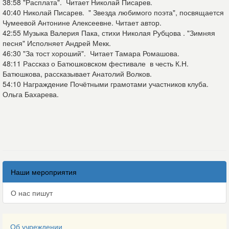
38:58​ "Расплата". Читает Николай Писарев.
40:40​ Николай Писарев. " Звезда любимого поэта", посвящается
Чумеевой Антонине Алексеевне. Читает автор.
42:55​ Музыка Валерия Пака, стихи Николая Рубцова . "Зимняя
песня" Исполняет Андрей Мекк.
46:30​ "За тост хороший". Читает Тамара Ромашова.
48:11​ Рассказ о Батюшковском фестивале в честь К.Н.
Батюшкова, рассказывает Анатолий Волков.
54:10​ Награждение Почётными грамотами участников клуба.
Ольга Бахарева.
Наши мероприятия
О нас пишут
Об учреждении