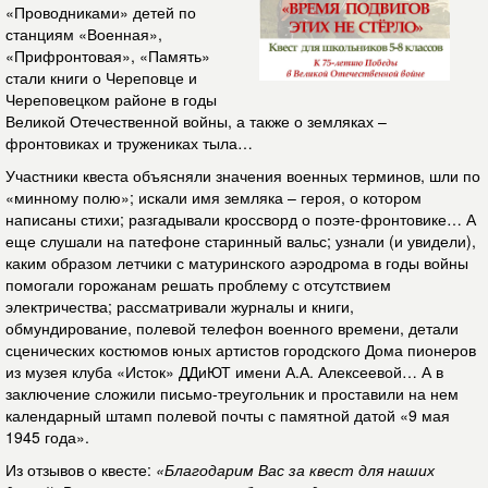
«Проводниками» детей по
станциям «Военная»,
«Прифронтовая», «Память»
стали книги о Череповце и
Череповецком районе в годы
Великой Отечественной войны, а также о земляках –
фронтовиках и тружениках тыла…
Участники квеста объясняли значения военных терминов, шли по
«минному полю»; искали имя земляка – героя, о котором
написаны стихи; разгадывали кроссворд о поэте-фронтовике… А
еще слушали на патефоне старинный вальс; узнали (и увидели),
каким образом летчики с матуринского аэродрома в годы войны
помогали горожанам решать проблему с отсутствием
электричества; рассматривали журналы и книги,
обмундирование, полевой телефон военного времени, детали
сценических костюмов юных артистов городского Дома пионеров
из музея клуба «Исток» ДДиЮТ имени А.А. Алексеевой… А в
заключение сложили письмо-треугольник и проставили на нем
календарный штамп полевой почты с памятной датой «9 мая
1945 года».
Из отзывов о квесте:
«Благодарим Вас за квест для наших