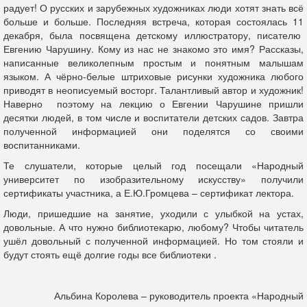
радует! О русских и зарубежных художниках люди хотят знать всё
больше и больше. Последняя встреча, которая состоялась 11
декабря, была посвящена детскому иллюстратору, писателю
Евгению Чарушину. Кому из нас не знакомо это имя? Рассказы,
написанные великолепным простым и понятным малышам
языком. А чёрно-белые штриховые рисунки художника любого
приводят в неописуемый восторг. Талантливый автор и художник!
Наверно поэтому на лекцию о Евгении Чарушине пришли
десятки людей, в том числе и воспитатели детских садов. Завтра
полученной информацией они поделятся со своими
воспитанниками.
Те слушатели, которые целый год посещали «Народный
университет по изобразительному искусству» получили
сертификаты участника, а Е.Ю.Громцева – сертификат лектора.
Люди, пришедшие на занятие, уходили с улыбкой на устах,
довольные. А что нужно библиотекарю, любому? Чтобы читатель
ушёл довольный с полученной информацией. Но том стояли и
будут стоять ещё долгие годы все библиотеки .
Альбина Королева – руководитель проекта «Народный