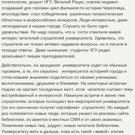
политологии, доцент ЧГУ; Виталий Рацко, совсем недавно
создавший для горожан цикл фильмов по истории Череповца,
впоследствии стал победителем различных патриотических
областных и всероссийских конкурсов. Люди интересные, даже
легендарные в нашем городе. Слушать их было одно
удовольствие. Но надо сказать, что и гости отметили живой
интерес читателей-слушателей университета. Удивились, что
слушатели не только активно задавали вопросы, но и писали в
тетради ответы. Даже нынешние студенты ЧГУ редко
записывают лекции преподавателей.
Действительно, на заседания университета ходят не обычные
горожане, а те, кто серьёзно интересуется историей города и
готов новыми знаниями поделиться со своими учениками,
воспитанниками, друзьями и близкими. На некоторых встречах
подчас не хватает посадочных мест, если читатели считают тему
востребованной и интересной. Накануне встречи я звоню тем
слушателям, которые посещают все мероприятия университета
(по его окончанию получат сертификат слушателя). Но каждый
раз появляются новые люди, которые узнают из рекламы сайта
библиотеки, из заметок в местных СМИ и от своих знакомых.
Появление новых лиц радует, новые читатели библиотеки.
Университету жить и дальше, пока есть такой «живой» отклик