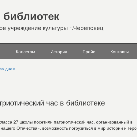
 библиотек
е учреждение культуры г.Череповец
а
Коллегам
История
Прайс
Контакты
 за днем
триотический час в библиотеке
класса 27 школы посетили патриотический час, организованный в
нашего Отечества». возможность погрузиться в мир истории и гер