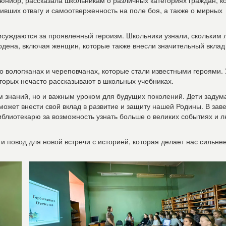
ниор, рассказала школьникам о различных категориях граждан, к
явивших отвагу и самоотверженность на поле боя, а также о мирных
суждаются за проявленный героизм. Школьники узнали, скольким 
дена, включая женщин, которые также внесли значительный вклад
вологжанах и череповчанах, которые стали известными героями.
которых нечасто рассказывают в школьных учебниках.
ом знаний, но и важным уроком для будущих поколений. Дети задум
 может внести свой вклад в развитие и защиту нашей Родины. В за
блиотекарю за возможность узнать больше о великих событиях и л
 и повод для новой встречи с историей, которая делает нас сильне