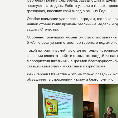
Сергеева Полина Сергеевна, заведующий отделом ю
чествуют в этот день. Ребята узнали о героях, про
гражданах, внесших свой вклад в защиту Родины.
Особое внимание уделялось наградам, которые при
нашей стране были вручены различные медали и ор
защиту Отечества.
Особенно тронувшим моментом стало упоминание о 
5 «А» класса узнали о местных героях, о подвиге 
Такой патриотический час стал не только источник
значении слова «герой» и о том, что каждый из нас
мероприятия школьники выразили благодарность би
ставших символами мужества и патриотизма.
День героев Отечества – это не только праздник, но
объединяет в стремлении к миру и благополучию.