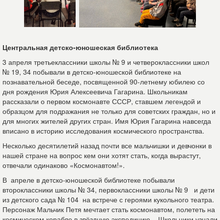
Центральная детско-юношеская библиотека
3 апреля третьеклассники школы № 9 и четвероклассники школ
№ 19, 34 побывали в детско-юношеской библиотеке на
познавательной беседе, посвященной 90-летнему юбилею со
дня рождения Юрия Алексеевича Гагарина. Школьникам
рассказали о первом космонавте СССР, ставшем легендой и
образцом для подражания не только для советских граждан, но и
для многих жителей других стран. Имя Юрия Гагарина навсегда
вписано в историю исследования космического пространства.
Несколько десятилетий назад почти все мальчишки и девчонки в
нашей стране на вопрос кем они хотят стать, когда вырастут,
отвечали одинаково «Космонавтом!».
В апреле в детско-юношеской библиотеке побывали
второклассники школы № 34, первоклассники школы № 9 и дети
из детского сада № 104 на встрече с героями кукольного театра.
Персонаж Мальчик Петя мечтает стать космонавтом, полететь на
космическом корабле в звёздную экспедицию... Школьники узнали